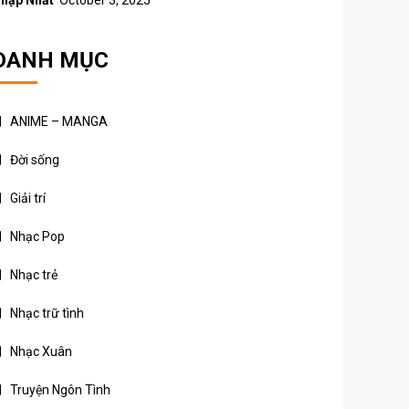
hập Nhất
October 3, 2025
DANH MỤC
ANIME – MANGA
Đời sống
Giải trí
Nhạc Pop
Nhạc trẻ
Nhạc trữ tình
Nhạc Xuân
Truyện Ngôn Tình