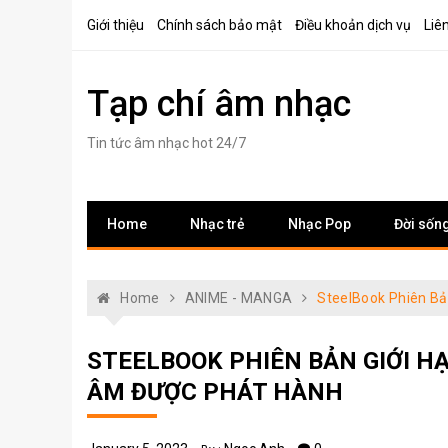
Skip
Giới thiệu
Chính sách bảo mật
Điều khoản dịch vụ
Liê
to
content
Tạp chí âm nhạc
Tin tức âm nhạc hot 24/7
Home
Nhạc trẻ
Nhạc Pop
Đời sốn
Home
ANIME - MANGA
SteelBook Phiên B
STEELBOOK PHIÊN BẢN GIỚI H
ÂM ĐƯỢC PHÁT HÀNH