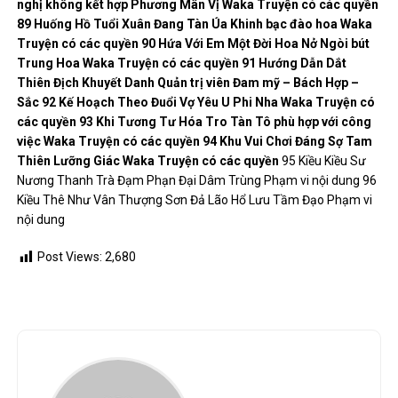
nghị không kết hợp
Phương Mân Vị
Waka
Truyện có các quyền
89
Huống Hồ Tuổi Xuân Đang Tàn Úa
Khinh bạc đào hoa
Waka
Truyện có các quyền
90
Hứa Với Em Một Đời Hoa Nở
Ngòi bút
Trung Hoa
Waka
Truyện có các quyền
91
Hướng Dẫn Dắt
Thiên Địch
Khuyết Danh
Quản trị viên
Đam mỹ – Bách Hợp –
Sắc
92
Kế Hoạch Theo Đuổi Vợ Yêu
U Phi Nha
Waka
Truyện có
các quyền
93
Khi Tương Tư Hóa Tro Tàn
Tô phù hợp với công
việc
Waka
Truyện có các quyền
94
Khu Vui Chơi Đáng Sợ
Tam
Thiên Lưỡng Giác
Waka
Truyện có các quyền
95 Kiều Kiều Sư
Nương Thanh Trà Đạm Phạn Đại Dâm Trùng Phạm vi nội dung 96
Kiều Thê Như Vân Thượng Sơn Đả Lão Hổ Lưu Tầm Đạo Phạm vi
nội dung
Post Views:
2,680