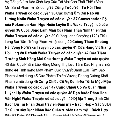
Vợ Tổng Giám Đốc Xinh Đẹp Của Tôi Mai Can Thái Thiếu Bính
Mr_Sand Phạm vi nội dung
35
Công Tước
Yến Tử Hồi Thời
Waka
Truyện có các quyền
36
Cục Cưng Ôm Cái Nào
An
Hướng Noãn
Waka
Truyện có các quyền
37
Conversation Bộ
của Pokemon
Hàm Ngư Huấn Luyện Gia
Waka
Truyện có các
quyền
38
Cuộc Sống Làm Màu Của Nam Thần
Ninh thiên thu
Waka
Truyện có các quyền
39 Cuồng Long Chƣởng (123) Tiểu
Long Đại Dâm Trùng Phạm vi nội dung
40
Cuồng Thám
Khoáng
Hải Vọng Hồ
Waka
Truyện có các quyền
41
Cửa Hàng Vịt Giang
Hồ
Lung Vu Default
Waka
Truyện có các quyền
42
Cửa Tiệm
Trường Sinh
Hồng Mai Chu Hương
Waka
Truyện có các quyền
43 Bản Cực Phẩm Lão Hồng Mông Thụ Lưu Tầm Đạo Phạm vi nội
dung 44 Tính năng Máy Phẩm Cực Khuyết Danh Lưu Tầm Đạo
Phạm vi nội dung 45 Cực Phẩm Thiên Vương Phong Cuồng Khói
Phạm vi nội dung
46
Cưng Chiều Cô Vợ Đanh Đá
Tôi là Mộc Mộc
Waka
Truyện có các quyền
47
Cưng Chiều Cô Vợ Quân Nhân
Huỳnh Hạ
Waka
Truyện có các quyền
48
Dạo bước Phồn Hoa
Vân Nghê
Waka
Truyện có các quyền
49
Dị Địa Trọng Sinh Chi
Bạch
Du Tai Nhan
Quản trị viên
Đam mỹ – Bách Hợp – Sắc
50
Dị
Thế Lưu Đày
Dịch Nhân Bắc
Quản trị viên
Đam mỹ – Bách Hợp –
Sắc
51 Diễm Đế Khuynh Nhan Phao Mạt Lê Diên Vĩ Phạm vi nội