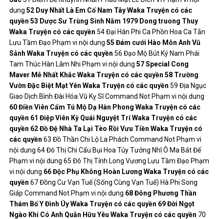
dung
52
Duy Nhất Là Em
Cố Nam Tây
Waka
Truyện có các
quyền
53
Dược Sư Trùng Sinh Năm 1979
Dong truong Thuy
Waka
Truyện có các quyền
54 Đại Hán Phi Ca Phồn Hoa Ca Tẫn
Lưu Tầm Đạo Phạm vi nội dung
55
Đám cưới Hào Môn
Anh Vũ
Sảnh
Waka
Truyện có các quyền
56 Đạo Mộ Bút Ký Nam Phái
Tam Thúc Hàn Lâm Nhi Phạm vi nội dung
57
Special Cong
Maver
Mễ Nhất Khắc
Waka
Truyện có các quyền
58
Trường
Vườn Đặc Biệt
Mạt Yên
Waka
Truyện có các quyền
59 Địa Ngục
Giao Dịch Bình Đài Hóa Vũ Kỵ Sĩ Command Not Phạm vi nội dung
60
Điền Viên Cẩm Tú
Mộ Dạ Hàn Phong
Waka
Truyện có các
quyền
61
Điệp Viên Kỳ Quái
Nguyệt Trí
Waka
Truyện có các
quyền
62
Đồ Đệ Nhà Ta Lại Tèo Rồi
Vưu Tiền
Waka
Truyện có
các quyền
63 Đồ Thần Chi Lộ La Phách Command Not Phạm vi
nội dung 64 Đô Thị Chi Cẩu Bụi Hoa Túy Tưởng Nhĩ Ô Ma Bát Đế
Phạm vi nội dung 65 Đô Thị Tỉnh Long Vương Lưu Tầm Đạo Phạm
vi nội dung
66
Độc Phụ Không Hoàn Lương
Waka
Truyện có các
quyền
67 Đồng Cư Vạn Tuế (Sống Cùng Vạn Tuế) Hà Phi Song
Giáp Command Not Phạm vi nội dung
68
Đông Phương Thần
Thám
Bố Y Đình Úy
Waka
Truyện có các quyền
69
Đời Ngọt
Ngào Khi Có Anh
Quẫn Hữu Yêu
Waka
Truyện có các quyền
70