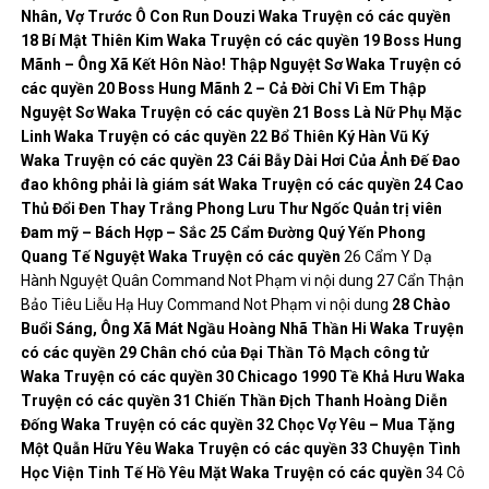
Nhân, Vợ Trước Ô Con Run
Douzi
Waka
Truyện có các quyền
18
Bí Mật Thiên Kim
Waka
Truyện có các quyền
19
Boss Hung
Mãnh – Ông Xã Kết Hôn Nào!
Thập Nguyệt Sơ
Waka
Truyện có
các quyền
20
Boss Hung Mãnh 2 – Cả Đời Chỉ Vì Em
Thập
Nguyệt Sơ
Waka
Truyện có các quyền
21
Boss Là Nữ Phụ
Mặc
Linh
Waka
Truyện có các quyền
22
Bổ Thiên Ký
Hàn Vũ Ký
Waka
Truyện có các quyền
23
Cái Bẫy Dài Hơi Của Ảnh Đế
Đao
đao không phải là giám sát
Waka
Truyện có các quyền
24
Cao
Thủ Đổi Đen Thay Trắng
Phong Lưu Thư Ngốc
Quản trị viên
Đam mỹ – Bách Hợp – Sắc
25
Cẩm Đường Quý Yến
Phong
Quang Tế Nguyệt
Waka
Truyện có các quyền
26 Cẩm Y Dạ
Hành Nguyệt Quân Command Not Phạm vi nội dung 27 Cẩn Thận
Bảo Tiêu Liễu Hạ Huy Command Not Phạm vi nội dung
28
Chào
Buổi Sáng, Ông Xã Mát Ngầu
Hoàng Nhã Thần Hi
Waka
Truyện
có các quyền
29
Chân chó của Đại Thần
Tô Mạch công tử
Waka
Truyện có các quyền
30
Chicago 1990
Tề Khả Hưu
Waka
Truyện có các quyền
31
Chiến Thần Địch Thanh
Hoàng Diễn
Đống
Waka
Truyện có các quyền
32
Chọc Vợ Yêu – Mua Tặng
Một
Quẫn Hữu Yêu
Waka
Truyện có các quyền
33
Chuyện Tình
Học Viện Tinh Tế
Hồ Yêu Mặt
Waka
Truyện có các quyền
34 Cô