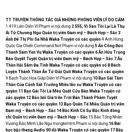
TT
TRUYỀN THÔNG
TÁC GIẢ
NHỮNG PHÓNG VIÊN
LÝ DO CẤM
1 419 Liên Diên Vĩ Phạm vi nội dung
2
555, Vì Sao Tôi Lại Là Thụ
Ái Tử Chương Ngư
Quản trị viên
Đam mỹ – Bách Hợp – Sắc
3
Ảnh Đế Thị Phi
Sa Nhã
Waka
Truyện có các quyền
4 Anh Hùng
Quốc Gia Chiến Command Not Phạm vi nội dung
5
Ấn Công Đức
Thanh Sam Yen Vu
Waka
Truyện có các quyền
6
Ân Hữu Trọng
Báo
Quyết Tuyệt
Quản trị viên
Đam mỹ – Bách Hợp – Sắc
7
Âu
Thần
Hải Sâm Đa Tình
Waka
Truyện có các quyền
số 8
Bách
Luyện Thành Thần
Ân Tứ Giải Quit
Waka
Truyện có các quyền
9 Bạch Tuộc Hoa Giáp Diên Vĩ Phạm vi nội dung
10
Bạn Gái Tâm
Thần Của Cảnh Sát Trưởng
Miêu lão sư
Waka
Truyện có các
quyền
11
Bạn Gái Tôi Là Mèo
Quất Cửu Bàn
Waka
Truyện có
các quyền
12
Bảo bối Giá trên Trời
Bán Thành Phàm Tuyết
Waka
Truyện có các quyền
13
Bạo Quân
Tế Miễu
Quản trị viên
Đam mỹ – Bách Hợp – Sắc
14
Bắc Kinh Cố Sự
Bắc Kinh đồng
chí
Quản trị viên
Đam mỹ – Bách Hợp – Sắc
15 Bắc Tống Nhàn
Vương Bắc Minh Lão Ngư trongkimtrn Phạm vi nội dung
16
Bài
học bậc thang
Audio 90 độ
Waka
Truyện có các quyền
17
Bẫy