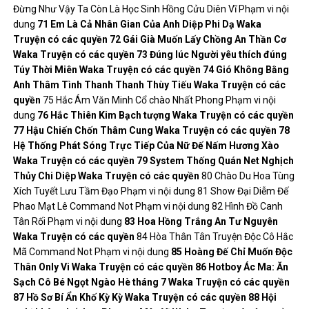
Đừng Như Vậy Ta Còn Là Học Sinh Hồng Cửu Diên Vĩ Phạm vi nội
dung
71
Em Là Cả Nhân Gian Của Anh
Diệp Phi Dạ
Waka
Truyện có các quyền
72
Gái Già Muốn Lấy Chồng
An Thần Cơ
Waka
Truyện có các quyền
73
Đúng lúc Người yêu thích đúng
Túy Thời Miên
Waka
Truyện có các quyền
74
Gió Không Bằng
Anh Thâm Tình
Thanh Thanh Thùy Tiếu
Waka
Truyện có các
quyền
75 Hắc Ám Văn Minh Cổ chào Nhất Phong Phạm vi nội
dung
76
Hắc Thiên Kim
Bạch tượng
Waka
Truyện có các quyền
77
Hậu Chiến Chốn Thâm Cung
Waka
Truyện có các quyền
78
Hệ Thống Phát Sóng Trực Tiếp Của Nữ Đế
Nấm Hương Xào
Waka
Truyện có các quyền
79
System Thống Quán Net
Nghịch
Thủy Chi Diệp
Waka
Truyện có các quyền
80 Chào Du Hoa Tùng
Xích Tuyết Lưu Tầm Đạo Phạm vi nội dung 81 Show Đại Diễm Đế
Phao Mạt Lê Command Not Phạm vi nội dung 82 Hình Đồ Canh
Tân Rối Phạm vi nội dung
83
Hoa Hồng Trắng
An Tư Nguyên
Waka
Truyện có các quyền
84 Hòa Thân Tân Truyện Độc Cô Hắc
Mã Command Not Phạm vi nội dung
85
Hoàng Đế Chỉ Muốn Độc
Thân
Only Vi
Waka
Truyện có các quyền
86
Hotboy Ác Ma: Ăn
Sạch Cô Bé Ngọt Ngào
Hè tháng 7
Waka
Truyện có các quyền
87
Hồ Sơ Bí Ẩn
Khố Kỳ Kỳ
Waka
Truyện có các quyền
88
Hội