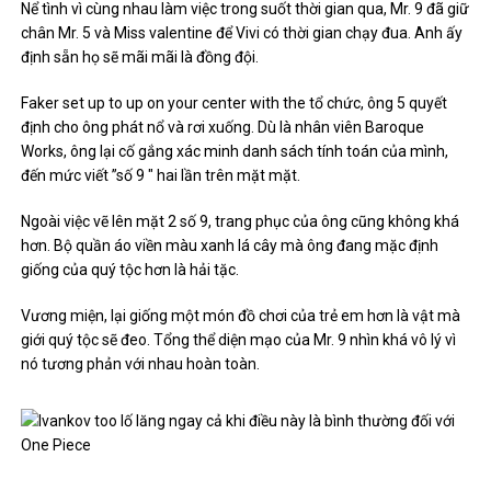
Nể tình vì cùng nhau làm việc trong suốt thời gian qua, Mr. 9 đã giữ
chân Mr. 5 và Miss valentine để Vivi có thời gian chạy đua. Anh ấy
định sẵn họ sẽ mãi mãi là đồng đội.
Faker set up to up on your center with the tổ chức, ông 5 quyết
định cho ông phát nổ và rơi xuống. Dù là nhân viên Baroque
Works, ông lại cố gắng xác minh danh sách tính toán của mình,
đến mức viết ”số 9 ″ hai lần trên mặt mặt.
Ngoài việc vẽ lên mặt 2 số 9, trang phục của ông cũng không khá
hơn. Bộ quần áo viền màu xanh lá cây mà ông đang mặc định
giống của quý tộc hơn là hải tặc.
Vương miện, lại giống một món đồ chơi của trẻ em hơn là vật mà
giới quý tộc sẽ đeo. Tổng thể diện mạo của Mr. 9 nhìn khá vô lý vì
nó tương phản với nhau hoàn toàn.