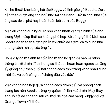
Khi họ thoát khỏi băng hải tặc Buggy, vô tình gặp gỡ Boodle, Zoro
bản thân được ông cho ngủ nhờ tại nhà riêng. Tiếc là ngôi nhà của
ông sau đó bị phá hủy hoàn toàn bởi bom của Buggy.
Mặc dù không quá kỳ quặc như khác nhân vật, tạo hình của ông
trong
Một miếng
thật sự không phù hợp. Bộ bằng gỗ thô kệch của
Boodle hoàn toàn tương phản với chiếc áo sơ mi ca rô cũng như
phong cách lịch sự của ông ấy.
Có lẽ vì lý do mà anh ta cố gắng mang bộ giáp để bảo vệ mình
thông tin về chiến đấu nhưng sự thật thì hoàn toàn ngược lại. Ông
ấy giống như theo đuổi hai phong cách thời trang khác nhau cùng
một lúc và cuối cùng thì “chẳng đâu vào đâu”.
Việc không hòa hợp giữa phong cách chiến đấu và phong cách
trang tạo nên Boodle trông kỳ quặc mỗi lần xuất hiện. May thay,
anh ấy cởi áo choàng sau khi mối đe dọa của băng Buggy đối với
Orange Town kết thúc.