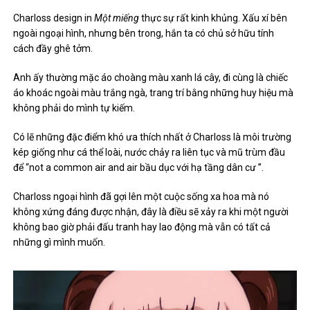
Charloss design in
Một miếng
thực sự rất kinh khủng. Xấu xí bên
ngoài ngoại hình, nhưng bên trong, hắn ta có chủ sở hữu tính
cách đầy ghê tởm.
Anh ấy thường mặc áo choàng màu xanh lá cây, đi cùng là chiếc
áo khoác ngoài màu trắng ngà, trang trí bằng những huy hiệu mà
không phải do mình tự kiếm.
Có lẽ những đặc điểm khó ưa thích nhất ở Charloss là môi trường
kép giống như cá thể loài, nước chảy ra liên tục và mũ trùm đầu
để “
not a common air and air bầu dục với hạ tầng dân cư ”.
Charloss ngoại hình đã gợi lên một cuộc sống xa hoa mà nó
không xứng đáng được nhận, đây là điều sẽ xảy ra khi một người
không bao giờ phải đấu tranh hay lao động mà vẫn có tất cả
những gì mình muốn.