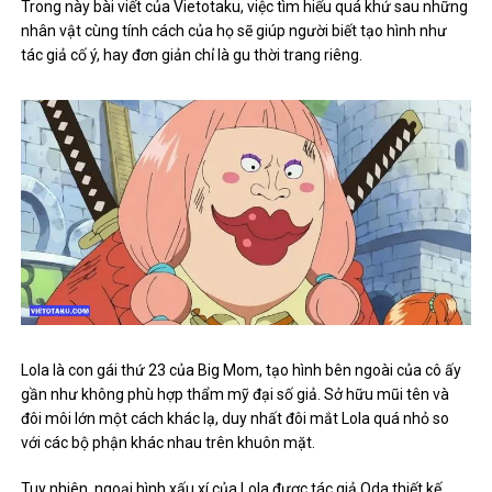
Trong này bài viết của Vietotaku, việc tìm hiểu quá khứ sau những
nhân vật cùng tính cách của họ sẽ giúp người biết tạo hình như
tác giả cố ý, hay đơn giản chỉ là gu thời trang riêng.
Lola là con gái thứ 23 của Big Mom, tạo hình bên ngoài của cô ấy
gần như không phù hợp thẩm mỹ đại số giả. Sở hữu mũi tên và
đôi môi lớn một cách khác lạ, duy nhất đôi mắt Lola quá nhỏ so
với các bộ phận khác nhau trên khuôn mặt.
Tuy nhiên, ngoại hình xấu xí của Lola được tác giả Oda thiết kế