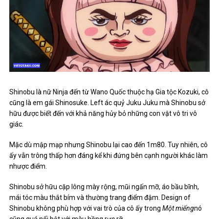
Shinobu là nữ Ninja đến từ Wano Quốc thuộc hạ Gia tộc Kozuki, cô
cũng là em gái Shinosuke. Left ác quỷ Juku Juku mà Shinobu sở
hữu được biết đến với khả năng hủy bỏ những con vật vô tri vô
giác.
Mặc dù mập mạp nhưng Shinobu lại cao đến 1m80. Tuy nhiên, cô
ấy vẫn trông thấp hơn đáng kể khi đứng bên cạnh người khác làm
nhược điểm.
Shinobu sở hữu cặp lông mày rộng, mũi ngấn mỡ, áo bầu bĩnh,
mái tóc màu thắt bím và thường trang điểm đậm. Design of
Shinobu không phù hợp với vai trò của cô ấy trong
Một miếng
nó