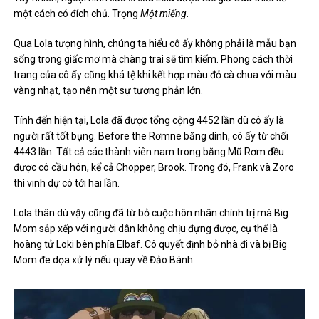
một cách có đích chủ. Trọng
Một miếng
.
Qua Lola tượng hình, chúng ta hiểu cô ấy không phải là mẫu bạn
sống trong giấc mơ mà chàng trai sẽ tìm kiếm. Phong cách thời
trang của cô ấy cũng khá tệ khi kết hợp màu đỏ cà chua với màu
vàng nhạt, tạo nên một sự tương phản lớn.
Tính đến hiện tại, Lola đã được tổng cộng 4452 lần dù cô ấy là
người rất tốt bụng. Before the Rơmne băng dính, cô ấy từ chối
4443 lần. Tất cả các thành viên nam trong băng Mũ Rơm đều
được cô cầu hôn, kể cả Chopper, Brook. Trong đó, Frank và Zoro
thì vinh dự có tới hai lần.
Lola thân dù vậy cũng đã từ bỏ cuộc hôn nhân chính trị mà Big
Mom sắp xếp với người dân không chịu đựng được, cụ thể là
hoàng tử Loki bên phía Elbaf. Cô quyết định bỏ nhà đi và bị Big
Mom đe dọa xử lý nếu quay về Đảo Bánh.