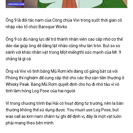
Ông 9 là đối tác nam của Công chúa Vivi trong suốt thời gian cô
nhập vào tổ chức Baroque Works.
Ông 9 có đủ năng lực để trở thành nhân viên cao cấp nhờ cơ thể
dẻo dai giúp ông dễ dàng lật nhào cũng như lăn tròn. But so so
sánh với khác nhân vật trong
Một miếng
thì sức mạnh của Mr. 9
chẳng là gì cả.
Ông và Vivi vô tình băng Mũ Rơm khi đang cố gắng bắt cá với
Phòng thí nghiệm để cung cấp thịt cho các thợ săn tiền thưởng ở
Whisky Peak. Băng Mũ Rơm quyết định cho họ đi nhờ tàu vì vô
tình làm hỏng Log Pose của hai người.
Vì trong chương trình Đại Hải có hoạt động từ trường, nên la bàn
thường không thể sử dụng được. You must use Log Pose, but
was call as kim nam châm tự ghi để định vị, đây là một vật luôn
phải mang theo bên mình.