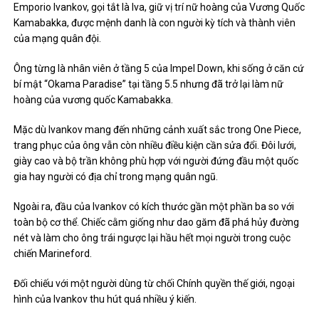
Emporio Ivankov, gọi tắt là Iva, giữ vị trí nữ hoàng của Vương Quốc
Kamabakka, được mệnh danh là con người kỳ tích và thành viên
của mạng quân đội.
Ông từng là nhân viên ở tầng 5 của Impel Down, khi sống ở căn cứ
bí mật “Okama Paradise” tại tầng 5.5 nhưng đã trở lại làm nữ
hoàng của vương quốc Kamabakka.
Mặc dù Ivankov mang đến những cảnh xuất sắc trong One Piece,
trang phục của ông vẫn còn nhiều điều kiện cần sửa đổi. Đôi lưới,
giày cao và bộ trần không phù hợp với người đứng đầu một quốc
gia hay người có địa chỉ trong mạng quân ngũ.
Ngoài ra, đầu của Ivankov có kích thước gần một phần ba so với
toàn bộ cơ thể. Chiếc cằm giống như dao găm đã phá hủy đường
nét và làm cho ông trái ngược lại hầu hết mọi người trong cuộc
chiến Marineford.
Đối chiếu với một người dùng từ chối Chính quyền thế giới, ngoại
hình của Ivankov thu hút quá nhiều ý kiến.