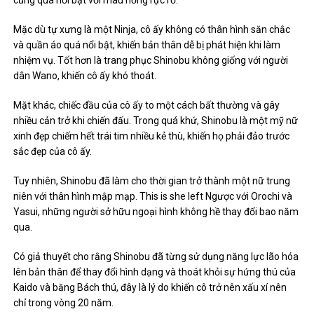
cũng quá nổi bật với màu hồng rực rỡ.
Mặc dù tự xưng là một Ninja, cô ấy không có thân hình săn chắc
và quần áo quá nổi bật, khiến bản thân dễ bị phát hiện khi làm
nhiệm vụ. Tốt hơn là trang phục Shinobu không giống với người
dân Wano, khiến cô ấy khó thoát.
Mặt khác, chiếc đầu của cô ấy to một cách bất thường và gây
nhiều cản trở khi chiến đấu. Trong quá khứ, Shinobu là một mỹ nữ
xinh đẹp chiếm hết trái tim nhiều kẻ thù, khiến họ phải đảo trước
sắc đẹp của cô ấy.
Tuy nhiên, Shinobu đã làm cho thời gian trở thành một nữ trung
niên với thân hình mập mạp. This is she left Ngược với Orochi và
Yasui, những người sở hữu ngoại hình không hề thay đổi bao năm
qua.
Có giả thuyết cho rằng Shinobu đã từng sử dụng năng lực lão hóa
lên bản thân để thay đổi hình dạng và thoát khỏi sự hứng thú của
Kaido và băng Bách thú, đây là lý do khiến cô trở nên xấu xí nên
chỉ trong vòng 20 năm.