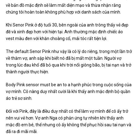
về bản đồ mặc định sẽ làm mất diện mạo và thừa nhận rằng
chúng tôi hoàn toàn không phù hợp với danh sách của mình.
Khi Senor Pink ở độ tuổi 30, bên ngoài của anh trông thấy vẻ đẹp
đẽ và xinh đẹp hơn với hiện tại. Anh thường mặc định chiếc áo
vest màu đen với khăn choàng cổ, mái tóc rất tiện lợi.
The default Senor Pink như vậy là có lý do riêng, trong một lần trở
về thăm vợ, anh sập khi biết nó đã bị mất một tuần. Người vợ
trong lúc đau khổ đã bỏ qua khi trời nổi giông bão, bị tai nạn và trở
thành người thực hiện.
Body Pink sensor must be an to a hạnh phúc trong cuộc sống của
vợ mình. Cô nàng duy nhất cười là khi thấy anh mặc định bộ quần
áo trẻ sơ sinh.
Đối với Pink, đây là điều duy nhất có thể làm vợ mình để cô ấy trở
nên vui vẻ hơn. Vợ anh Nga có phản ứng tự nhiên khi thấy anh
mặc đồ em bé, thế nhưng cô ấy không thể phục hồi sau tai nạn và
đã ra đi mãi mãi.