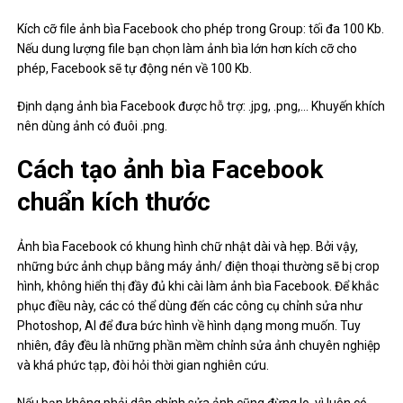
Kích cỡ file ảnh bìa Facebook cho phép trong Group: tối đa 100 Kb.
Nếu dung lượng file bạn chọn làm ảnh bìa lớn hơn kích cỡ cho
phép, Facebook sẽ tự động nén về 100 Kb.
Định dạng ảnh bìa Facebook được hỗ trợ: .jpg, .png,… Khuyến khích
nên dùng ảnh có đuôi .png.
Cách tạo ảnh bìa Facebook
chuẩn kích thước
Ảnh bìa Facebook có khung hình chữ nhật dài và hẹp. Bởi vậy,
những bức ảnh chụp bằng máy ảnh/ điện thoại thường sẽ bị crop
hình, không hiển thị đầy đủ khi cài làm ảnh bìa Facebook. Để khắc
phục điều này, các có thể dùng đến các công cụ chỉnh sửa như
Photoshop, AI để đưa bức hình về hình dạng mong muốn. Tuy
nhiên, đây đều là những phần mềm chỉnh sửa ảnh chuyên nghiệp
và khá phức tạp, đòi hỏi thời gian nghiên cứu.
Nếu bạn không phải dân chỉnh sửa ảnh cũng đừng lo, vì luôn có