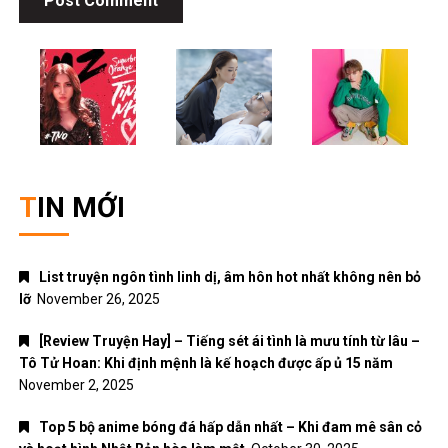
TIN MỚI
List truyện ngôn tình linh dị, âm hôn hot nhất không nên bỏ
lỡ
November 26, 2025
[Review Truyện Hay] – Tiếng sét ái tình là mưu tính từ lâu –
Tô Tử Hoan: Khi định mệnh là kế hoạch được ấp ủ 15 năm
November 2, 2025
Top 5 bộ anime bóng đá hấp dẫn nhất – Khi đam mê sân cỏ
và hoạt hình Nhật Bản hòa làm một
October 30, 2025
Top 5 bộ truyện tranh ngôn tình xuyên không hấp dẫn nhất
dành cho các mọt truyện
October 17, 2025
[Review Truyện Hay] – Tiểu yêu tinh của Bạc gia – Thập
Nhất
October 3, 2025