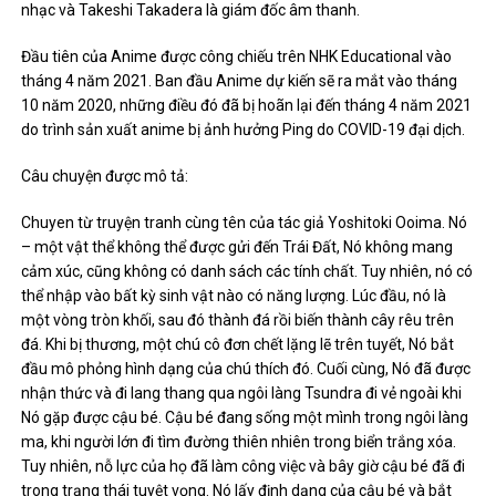
nhạc và Takeshi Takadera là giám đốc âm thanh.
Đầu tiên của Anime được công chiếu trên NHK Educational vào
tháng 4 năm 2021. Ban đầu Anime dự kiến ​​sẽ ra mắt vào tháng
10 năm 2020, những điều đó đã bị hoãn lại đến tháng 4 năm 2021
do trình sản xuất anime bị ảnh hưởng Ping do COVID-19 đại dịch.
Câu chuyện được mô tả:
Chuyen từ truyện tranh cùng tên của tác giả Yoshitoki Ooima. Nó
– một vật thể không thể được gửi đến Trái Đất, Nó không mang
cảm xúc, cũng không có danh sách các tính chất. Tuy nhiên, nó có
thể nhập vào bất kỳ sinh vật nào có năng lượng. Lúc đầu, nó là
một vòng tròn khối, sau đó thành đá rồi biến thành cây rêu trên
đá. Khi bị thương, một chú cô đơn chết lặng lẽ trên tuyết, Nó bắt
đầu mô phỏng hình dạng của chú thích đó. Cuối cùng, Nó đã được
nhận thức và đi lang thang qua ngôi làng Tsundra đi vẻ ngoài khi
Nó gặp được cậu bé. Cậu bé đang sống một mình trong ngôi làng
ma, khi người lớn đi tìm đường thiên nhiên trong biển trắng xóa.
Tuy nhiên, nỗ lực của họ đã làm công việc và bây giờ cậu bé đã đi
trong trạng thái tuyệt vọng. Nó lấy định dạng của cậu bé và bắt