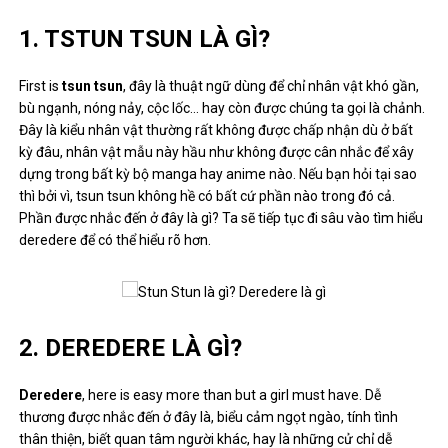
1. TSTUN TSUN LÀ GÌ?
First is
tsun tsun
, đây là thuật ngữ dùng để chỉ nhân vật khó gần,
bù ngạnh, nóng nảy, cộc lốc… hay còn được chúng ta gọi là chảnh.
Đây là kiểu nhân vật thường rất không được chấp nhận dù ở bất
kỳ đâu, nhân vật mẫu này hầu như không được cân nhắc để xây
dựng trong bất kỳ bộ manga hay anime nào. Nếu bạn hỏi tại sao
thì bởi vì, tsun tsun không hề có bất cứ phần nào trong đó cả.
Phần được nhắc đến ở đây là gì? Ta sẽ tiếp tục đi sâu vào tìm hiểu
deredere để có thể hiểu rõ hơn.
2. DEREDERE LÀ GÌ?
Deredere
, here is easy more than but a girl must have. Dễ
thương được nhắc đến ở đây là, biểu cảm ngọt ngào, tính tình
thân thiện, biết quan tâm người khác, hay là những cử chỉ dễ