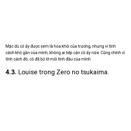
Cô được bạn tặng cho danh sách zero bởi khả năng phát triển
thành công của cô ấy luôn là số không. Mặc dù vậy, cô ấy triển
khai lại thành công cho phép linh thú hồi sinh, nhưng đáng buồn
thay, linh thú mà cô ấy hồi sinh chỉ là con người đến từ thế giới
khác.
4.4.
Claire Rouge trong Seirei tsukai no
blade dance.