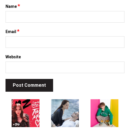
TIN MỚI
List truyện ngôn tình linh dị, âm hôn hot nhất không nên bỏ
lỡ
November 26, 2025
[Review Truyện Hay] – Tiếng sét ái tình là mưu tính từ lâu –
Tô Tử Hoan: Khi định mệnh là kế hoạch được ấp ủ 15 năm
November 2, 2025
Top 5 bộ anime bóng đá hấp dẫn nhất – Khi đam mê sân cỏ
và hoạt hình Nhật Bản hòa làm một
October 30, 2025
Top 5 bộ truyện tranh ngôn tình xuyên không hấp dẫn nhất
dành cho các mọt truyện
October 17, 2025
[Review Truyện Hay] – Tiểu yêu tinh của Bạc gia – Thập
Nhất
October 3, 2025