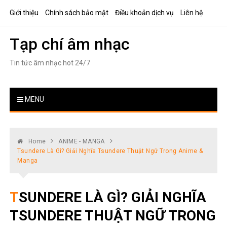
Skip
Giới thiệu
Chính sách bảo mật
Điều khoản dịch vụ
Liên hệ
to
content
Tạp chí âm nhạc
Tin tức âm nhạc hot 24/7
MENU
Home
ANIME - MANGA
Tsundere Là Gì? Giải Nghĩa Tsundere Thuật Ngữ Trong Anime &
Manga
TSUNDERE LÀ GÌ? GIẢI NGHĨA
TSUNDERE THUẬT NGỮ TRONG