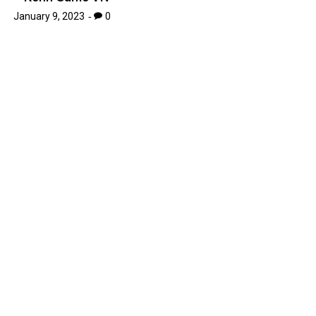
Kích thước ảnh bìa Facebook chuẩn nhất 2019
January 15, 2023
0
Leave A Reply
Your email address will not be published.
Required fields are
*
marked
*
Comment
*
Name