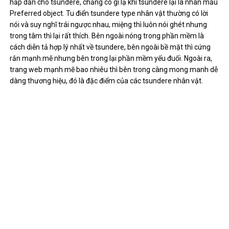
hấp dẫn cho tsundere, chẳng có gì lạ khi tsundere lại là nhân mẫu
Preferred object. Tu điển tsundere type nhân vật thường có lời
nói và suy nghĩ trái ngược nhau, miệng thì luôn nói ghét nhưng
trong tâm thì lại rất thích. Bên ngoài nóng trong phần mềm là
cách diễn tả hợp lý nhất về tsundere, bên ngoài bề mặt thì cứng
rắn mạnh mẽ nhưng bên trong lại phần mềm yếu đuối. Ngoài ra,
trang web mạnh mẽ bao nhiêu thì bên trong càng mong manh dễ
dàng thương hiệu, đó là đặc điểm của các tsundere nhân vật.
3.2.
Hình dạng điển nói của tsundere:
Không có tưởng tượng, chỉ là tôi không muốn lãng phí đồ ăn
thôi.
Hả! This is so that you do also not done that sao? Nhìn tôi làm
mà học hỏi.
Thật đáng thương, cậu chỉ có một mình thôi à, cậu nên cảm
thấy vinh dự khi được một cô gái như tôi chủ động kết nối bạn