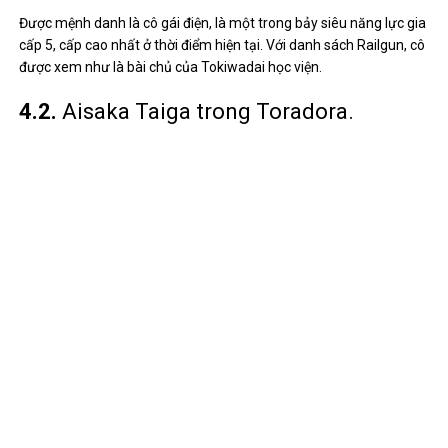
Mặc dù cô ấy được xem là hoa khôi của trường, nhưng vì tính
cách khó gần của mình, không ai tiếp cận cô ấy nữa. Cũng chính vì
tính cách đó, cô đã bỏ lỡ mối tình đầu của mình.
4.3.
Louise trong Zero no tsukaima.