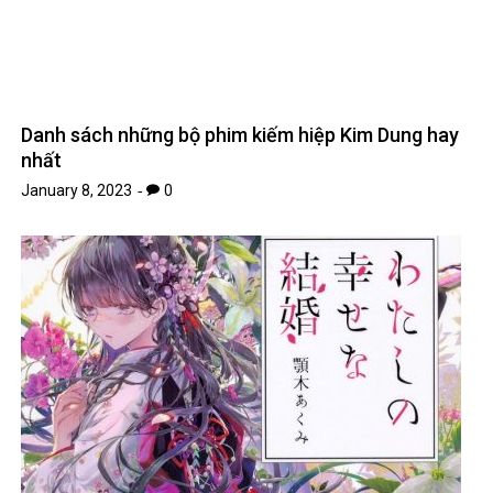
5 bộ Manga Shoujo mới được mong đợi nhất năm
2022
January 14, 2023
0
Arknights: Prelude to Dawn tung trailer chính thức
– Kênh Game VN
January 9, 2023
0