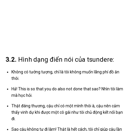
đi.
Sao cậu không tự đi làm! Thật là hết cách, tôi chỉ giúp cậu lần
này thôi.
Các kiểu nói, nhìn thì có vẻ bề ngoài tính toán nhưng chúng ta có
thể dễ dàng nhìn thấy các phần trong lời nói đó. Luôn luôn miễn
phí chế độ nhưng trong tâm thì ngược lại.
Tìm hiểu thêm về các dere khác như:
4. CÁC HÌNH ẢNH HÌNH ẢNH
– Quảng Cáo –
Đến đây thì mọi người đều có thể hiểu được tsundere là gì, nhưng
mọi người đều có thể dễ dàng tưởng tượng được tsundere như
thế nào, chúng ta sẽ cùng điểm qua một số điển hình tsundere
nhân trong anime: