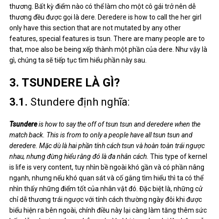
thương. Bất kỳ điểm nào có thể làm cho một cô gái trở nên dễ
thương đều được gọi là dere. Deredere is how to call the her girl
only have this section that are not mutated by any other
features, special features is tsun. There are many people are to
that, moe also be being xếp thành một phần của dere. Như vậy là
gì, chúng ta sẽ tiếp tục tìm hiểu phần này sau.
3. TSUNDERE LÀ GÌ?
3.1.
Stundere định nghĩa:
Tsundere
is how to say the off of tsun tsun and deredere when the
match back. This is from to only a people have all tsun tsun and
deredere. Mặc dù là hai phần tính cách tsun và hoàn toàn trái ngược
nhau, nhưng đừng hiểu rằng đó là đa nhân cách.
This type of kernel
is life is very content, tuy nhìn bề ngoài khó gần và có phần nâng
ngạnh, nhưng nếu khó quan sát và cố gắng tìm hiểu thì ta có thể
nhìn thấy những điểm tốt của nhân vật đó. Đặc biệt là, những cử
chỉ dễ thương trái ngược với tính cách thường ngày đôi khi được
biểu hiện ra bên ngoài, chính điều này lại càng làm tăng thêm sức