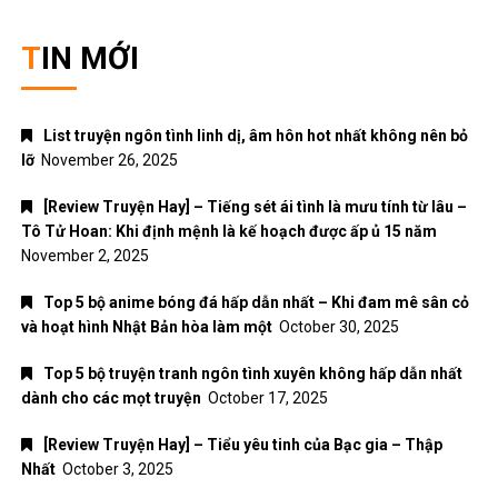
DANH MỤC
ANIME – MANGA
Đời sống
Giải trí
Nhạc Pop
Nhạc trẻ
Nhạc trữ tình
Nhạc Xuân
Truyện Ngôn Tình
Uncategorized