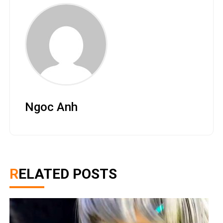
Synduality tung trailer gameplay và thông báo dự
án anime đi kèm – Kênh Game VN
January 15, 2023
0