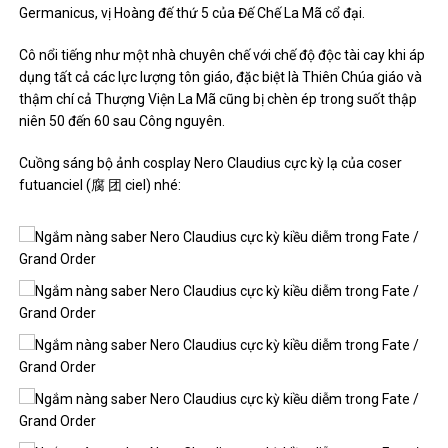
Germanicus, vị Hoàng đế thứ 5 của Đế Chế La Mã cổ đại.
Cô nổi tiếng như một nhà chuyên chế với chế độ độc tài cay khi áp
dụng tất cả các lực lượng tôn giáo, đặc biệt là Thiên Chúa giáo và
thậm chí cả Thượng Viện La Mã cũng bị chèn ép trong suốt thập
niên 50 đến 60 sau Công nguyên.
Cuồng sáng bộ ảnh cosplay Nero Claudius cực kỳ lạ của coser
futuanciel (腐 团 ciel) nhé: