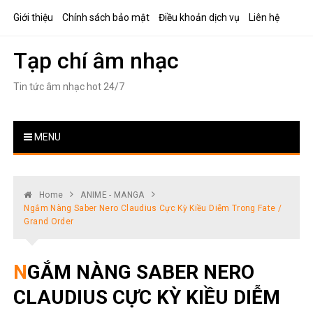
Skip
Giới thiệu
Chính sách bảo mật
Điều khoản dịch vụ
Liên hệ
to
content
Tạp chí âm nhạc
Tin tức âm nhạc hot 24/7
MENU
Home
ANIME - MANGA
Ngắm Nàng Saber Nero Claudius Cực Kỳ Kiều Diễm Trong Fate /
Grand Order
NGẮM NÀNG SABER NERO
CLAUDIUS CỰC KỲ KIỀU DIỄM