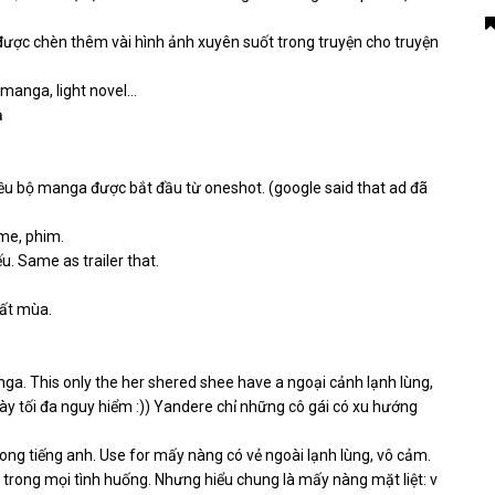
ng được chèn thêm vài hình ảnh xuyên suốt trong truyện cho truyện
 manga, light novel…
ạ
iều bộ manga được bắt đầu từ oneshot. (google said that ad đã
ime, phim.
. Same as trailer that.
hất mùa.
nga. This only the her shered shee have a ngoại cảnh lạnh lùng,
ày tối đa nguy hiểm :)) Yandere chỉ những cô gái có xu hướng
rong tiếng anh. Use for mấy nàng có vẻ ngoài lạnh lùng, vô cảm.
 trong mọi tình huống. Nhưng hiểu chung là mấy nàng mặt liệt: v