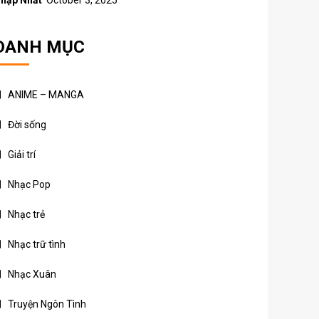
hập Nhất
October 3, 2025
DANH MỤC
ANIME – MANGA
Đời sống
Giải trí
Nhạc Pop
Nhạc trẻ
Nhạc trữ tình
Nhạc Xuân
Truyện Ngôn Tình