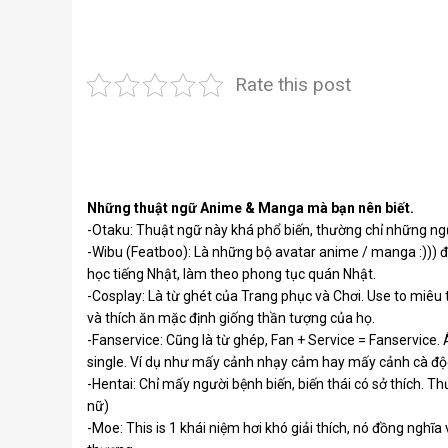
Rate this post
Những thuật ngữ Anime & Manga mà bạn nên biết.
-Otaku: Thuật ngữ này khá phổ biến, thường chỉ những n
-Wibu (Featboo): Là những bộ avatar anime / manga :))) đ
học tiếng Nhật, làm theo phong tục quán Nhật.
-Cosplay: Là từ ghét của Trang phục và Chơi. Use to miê
và thích ăn mặc định giống thần tượng của họ.
-Fanservice: Cũng là từ ghép, Fan + Service = Fanservice
single. Ví dụ như mấy cảnh nhạy cảm hay mấy cảnh cà độ
-Hentai: Chỉ mấy người bệnh biến, biến thái có sở thích. T
nữ)
-Moe: This is 1 khái niệm hơi khó giải thích, nó đồng nghĩ