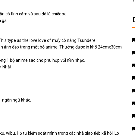
T
n có tình cảm và sau đó là chiếc xe
 gái.
This type as the love love of mấy cô nàng Tsundere.
ình ảnh đẹp trong một bộ anime. Thường được in khổ 24cmx30cm,
rong 1 bộ anime sao cho phù hợp với nền nhạc.
i Nhật.
1 ngôn ngữ khác.
u, wibu. Họ tự kiểm soát mình trong các nhà giao tiếp xã hội. Lo