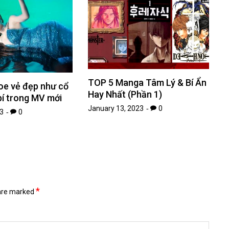
TOP 5 Manga Tâm Lý & Bí Ẩn
oe vẻ đẹp như cổ
Hay Nhất (Phần 1)
bí trong MV mới
January 13, 2023
0
3
0
*
 are marked