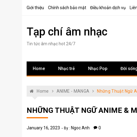
Skip
Giới thiệu
Chính sách bảo mật
Điều khoản dịch vụ
Liê
to
content
Tạp chí âm nhạc
Tin tức âm nhạc hot 24/7
Home
Nhạc trẻ
Nhạc Pop
Đời sốn
Home
ANIME - MANGA
Những Thuật Ngữ A
NHỮNG THUẬT NGỮ ANIME & M
January 16, 2023
Ngoc Anh
0
By :