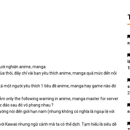
n
l
gười nghiện anime, manga.
1
ùa thôi, đây chỉ vài bạn yêu thích anime, manga quá mức đến nỗi
u tả một người yêu thích 1 tiêu đề anime, manga hay game nào đó
s
2
. Ám only the following warning in anime, manga master for server
c đáo sau đó vô phang nhau ?
hường nói đến giới hạn nam (nhưng không có nghĩa là ngoại lệ với
n
a với Kawaii nhưng ngữ cảnh mà ta có thể dịch. Tạm hiểu là siêu dễ