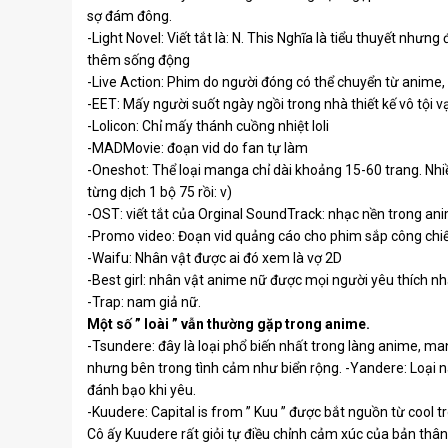
sợ đám đông.
-Light Novel: Viết tắt là: N. This Nghĩa là tiểu thuyết như
thêm sống động
-Live Action: Phim do người đóng có thể chuyển từ anime,
-EET: Mấy người suốt ngày ngồi trong nhà thiết kế vô tội v
-Lolicon: Chỉ mấy thánh cuồng nhiệt loli
-MADMovie: đoạn vid do fan tự làm
-Oneshot: Thể loại manga chỉ dài khoảng 15-60 trang. Nh
từng dịch 1 bộ 75 rồi: v)
-OST: viết tắt của Orginal SoundTrack: nhạc nền trong an
-Promo video: Đoạn vid quảng cáo cho phim sắp công chiếu
-Waifu: Nhân vật được ai đó xem là vợ 2D
-Best girl: nhân vật anime nữ được mọi người yêu thích n
-Trap: nam giả nữ.
Một số ” loài ” vẫn thường gặp trong anime.
-Tsundere: đây là loại phổ biến nhất trong làng anime, ma
nhưng bên trong tình cảm như biển rộng. -Yandere: Loại n
đánh bạo khi yêu.
-Kuudere: Capital is from ” Kuu ” được bắt nguồn từ cool t
Cô ấy Kuudere rất giỏi tự điều chỉnh cảm xúc của bản thân