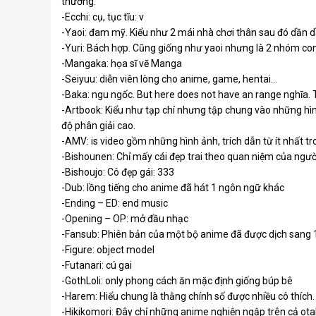
thương.
-Ecchi: cụ, tục tĩu: v
-Yaoi: đam mỹ. Kiểu như 2 mái nhà chơi thân sau đó dần dầ
-Yuri: Bách hợp. Cũng giống như yaoi nhưng là 2 nhóm con
-Mangaka: họa sĩ vẽ Manga
-Seiyuu: diễn viên lòng cho anime, game, hentai…
-Baka: ngu ngốc. But here does not have an range nghĩa. 
-Artbook: Kiểu như tạp chí nhưng tập chung vào những h
độ phân giải cao.
-AMV: is video gồm những hình ảnh, trích dẫn từ ít nhất t
-Bishounen: Chỉ mấy cái đẹp trai theo quan niệm của ngườ
-Bishoujo: Cô đẹp gái: 333
-Dub: lồng tiếng cho anime đã hát 1 ngôn ngữ khác
-Ending – ED: end music
-Opening – OP: mở đầu nhạc
-Fansub: Phiên bản của một bộ anime đã được dịch sang 
-Figure: object model
-Futanari: cú gai
-GothLoli: only phong cách ăn mặc định giống búp bê
-Harem: Hiểu chung là thằng chính số được nhiều cô thích.
-Hikikomori: Đây chỉ những anime nghiện ngập trên cả otak