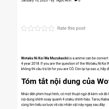
January 10, 2023
Ngoc Anh
0
By :
Rate this post
Wotaku Ni Koi Wa Muzukashii
is a anime can be conve
4 year 2018. If you are the question of the Wotaku Ni K
không thì câu trả lời for you are CÓ. Còn lại tại sao ư, hãy 
Tóm tắt nội dung của Wo
Nhắc đến
phim hoạt hình
, có một thuật ngữ đi kèm với đó
nội dung chính xoay quanh 4 otaku chính hiệu: Tarou Kab
cùng tìm hiểu sơ lược về các nhân vật này ngay sau đây: