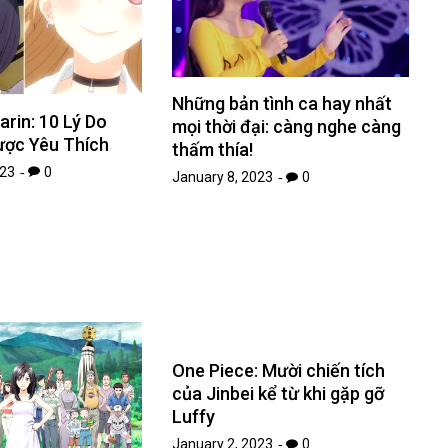
Những bản tình ca hay nhất
rin: 10 Lý Do
mọi thời đại: càng nghe càng
ược Yêu Thích
thấm thía!
023
0
January 8, 2023
0
One Piece: Mười chiến tích
của Jinbei kể từ khi gặp gỡ
Luffy
January 2, 2023
0