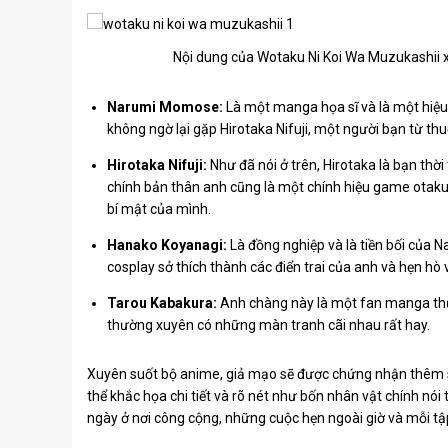
Nội dung của Wotaku Ni Koi Wa Muzukashii x
Narumi Momose:
Là một manga họa sĩ và là một hiệu
không ngờ lại gặp Hirotaka Nifuji, một người bạn từ thu
Hirotaka Nifuji:
Như đã nói ở trên, Hirotaka là bạn thờ
chính bản thân anh cũng là một chính hiệu game otaku
bí mật của mình.
Hanako Koyanagi:
Là đồng nghiệp và là tiền bối của Na
cosplay sở thích thành các điển trai của anh và hẹn hò
Tarou Kabakura:
Anh chàng này là một fan manga thự
thường xuyên có những màn tranh cãi nhau rất hay.
Xuyên suốt bộ anime, giả mạo sẽ được chứng nhận thêm s
thể khắc họa chi tiết và rõ nét như bốn nhân vật chính n
ngày ở nơi công cộng, những cuộc hẹn ngoài giờ và mỗi tập