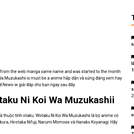
n
l
1
rt from the web manga same name and was started to the month
oi Wa Muzukashii is must be a anime hấp dẫn và xứng đáng xem hay
để
News-w
giải đáp cho bạn ngay sau đây.
s
2
taku Ni Koi Wa Muzukashii
n
 là thuộc tính otaku. Wotaku Ni Koi Wa Muzukashii là bộ anime có
akura, Hirotaka Nifuji, Narumi Momose và Hanako Koyanagi. Hãy