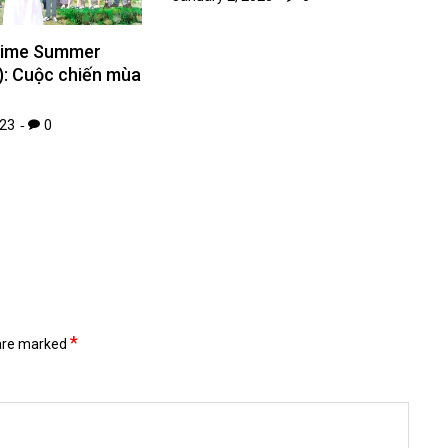
nime Summer
): Cuộc chiến mùa
023
0
*
 are marked