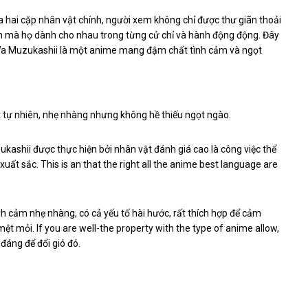
 hai cặp nhân vật chính, người xem không chỉ được thư giãn thoải
 mà họ dành cho nhau trong từng cử chỉ và hành động động. Đây
i Wa Muzukashii là một anime mang đậm chất tình cảm và ngọt
t tự nhiên, nhẹ nhàng nhưng không hề thiếu ngọt ngào.
kashii được thực hiện bởi nhân vật đánh giá cao là công việc thể
xuất sắc. This is an that the right all the anime best language are
nh cảm nhẹ nhàng, có cả yếu tố hài hước, rất thích hợp để cảm
ệt mỏi. If you are well-the property with the type of anime allow,
 đáng để đổi gió đó.