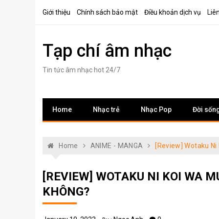
Skip
Giới thiệu
Chính sách bảo mật
Điều khoản dịch vụ
Liê
to
content
Tạp chí âm nhạc
Tin tức âm nhạc hot 24/7
Home
Nhạc trẻ
Nhạc Pop
Đời sốn
Home
ANIME - MANGA
[Review] Wotaku Ni
[REVIEW] WOTAKU NI KOI WA 
KHÔNG?