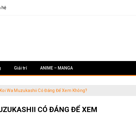
n hệ
g
Giải trí
ANIME – MANGA
 Koi Wa Muzukashii Có Đáng Để Xem Không?
MUZUKASHII CÓ ĐÁNG ĐỂ XEM