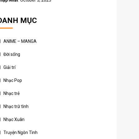
hập Nhất
October 3, 2025
DANH MỤC
ANIME – MANGA
Đời sống
Giải trí
Nhạc Pop
Nhạc trẻ
Nhạc trữ tình
Nhạc Xuân
Truyện Ngôn Tình