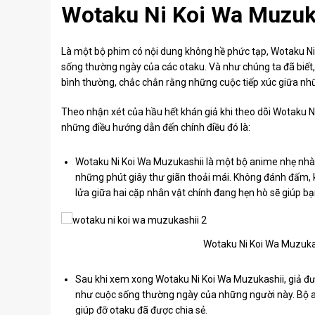
Wotaku Ni Koi Wa Muzuk
Là một bộ phim có nội dung không hề phức tạp, Wotaku N
sống thường ngày của các otaku. Và như chúng ta đã biết, 
bình thường, chắc chắn rằng những cuộc tiếp xúc giữa nhữ
Theo nhận xét của hầu hết khán giả khi theo dõi Wotaku N
những điều hướng dẫn đến chính điều đó là:
Wotaku Ni Koi Wa Muzukashii là một bộ anime nhẹ nhàn
những phút giây thư giãn thoải mái. Không đánh đấm, 
lửa giữa hai cặp nhân vật chính đang hẹn hò sẽ giúp bạ
Wotaku Ni Koi Wa Muzuka
Sau khi xem xong Wotaku Ni Koi Wa Muzukashii, giả đư
như cuộc sống thường ngày của những người này. Bộ an
giúp đỡ
otaku
đã được chia sẻ.