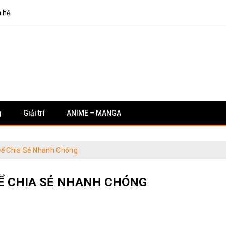
n hệ
g
Giải trí
ANIME – MANGA
Để Chia Sẻ Nhanh Chóng
Ể CHIA SẺ NHANH CHÓNG