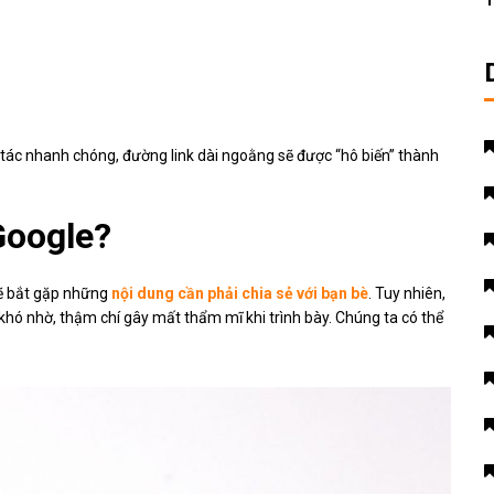
T
o tác nhanh chóng, đường link dài ngoằng sẽ được “hô biến” thành
Google?
sẽ bắt gặp những
nội dung cần phải chia sẻ với bạn bè
. Tuy nhiên,
 khó nhờ, thậm chí gây mất thẩm mĩ khi trình bày. Chúng ta có thể