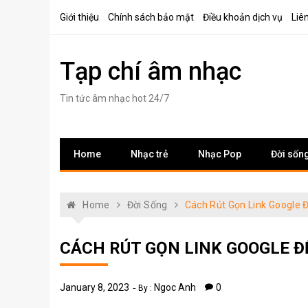
Skip
Giới thiệu
Chính sách bảo mật
Điều khoản dịch vụ
Liê
to
content
Tạp chí âm nhạc
Tin tức âm nhạc hot 24/7
Home
Nhạc trẻ
Nhạc Pop
Đời sốn
Home
Đời Sống
Cách Rút Gọn Link Google 
CÁCH RÚT GỌN LINK GOOGLE Đ
January 8, 2023
Ngoc Anh
0
By :