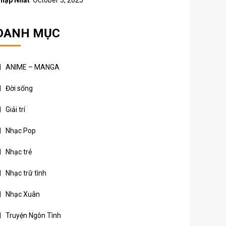
hập Nhất
October 3, 2025
DANH MỤC
ANIME – MANGA
Đời sống
Giải trí
Nhạc Pop
Nhạc trẻ
Nhạc trữ tình
Nhạc Xuân
Truyện Ngôn Tình