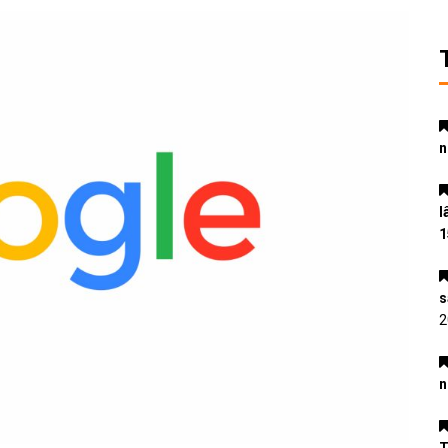
n
l
1
s
2
n