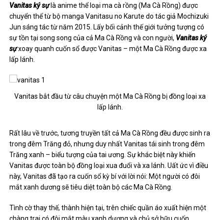
Vanitas ký sự
là anime thể loại ma cà rồng (Ma Cà Rồng) được
chuyển thể từ bộ manga Vanitasu no Karute do tác giả Mochizuki
Jun sáng tác từ năm 2015. Lấy bối cảnh thế giới tưởng tượng có
sự tồn tại song song của cả Ma Cà Rồng và con người,
Vanitas ký
sự
xoay quanh cuốn sổ được Vanitas – một Ma Cà Rồng được xa
lấp lánh.
Vanitas bắt đầu từ câu chuyện một Ma Cà Rồng bị đồng loại xa
lấp lánh.
Rất lâu về trước, tương truyền tất cả Ma Cà Rồng đều được sinh ra
trong đêm Trăng đỏ, nhưng duy nhất Vanitas tái sinh trong đêm
Trăng xanh – biểu tượng của tai ương. Sự khác biệt này khiến
Vanitas được toàn bộ đồng loại xua đuổi và xa lánh. Uất ức vì điều
này, Vanitas đã tạo ra cuốn sổ kỳ bí với lời nói: Một người có đôi
mắt xanh dương sẽ tiêu diệt toàn bộ các Ma Cà Rồng.
Tình cờ thay thế, thành hiện tại, trên chiếc quần áo xuất hiện một
chàng trai có đôi mắt màu xanh dương và chủ sở hữu cuốn