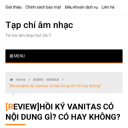
Skip
Giới thiệu
Chính sách bảo mật
Điều khoản dịch vụ
Liên hệ
to
content
Tạp chí âm nhạc
Tin tức âm nhạc hot 24/7
MENU
Home
ANIME - MANGA
[Review]Hồi Ký Vanitas Có Nội Dung Gì? Có Hay Không?
[REVIEW]HỒI KÝ VANITAS CÓ
NỘI DUNG GÌ? CÓ HAY KHÔNG?