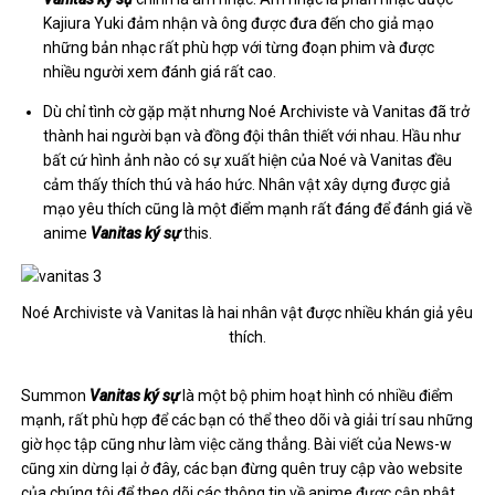
Kajiura Yuki đảm nhận và ông được đưa đến cho giả mạo
những bản nhạc rất phù hợp với từng đoạn phim và được
nhiều người xem đánh giá rất cao.
Dù chỉ tình cờ gặp mặt nhưng Noé Archiviste và Vanitas đã trở
thành hai người bạn và đồng đội thân thiết với nhau. Hầu như
bất cứ hình ảnh nào có sự xuất hiện của Noé và Vanitas đều
cảm thấy thích thú và háo hức. Nhân vật xây dựng được giả
mạo yêu thích cũng là một điểm mạnh rất đáng để đánh giá về
anime
Vanitas ký sự
this.
Noé Archiviste và Vanitas là hai nhân vật được nhiều khán giả yêu
thích.
Summon
Vanitas ký sự
là một bộ
phim hoạt hình
có nhiều điểm
mạnh, rất phù hợp để các bạn có thể theo dõi và giải trí sau những
giờ học tập cũng như làm việc căng thẳng. Bài viết của News-w
cũng xin dừng lại ở đây, các bạn đừng quên truy cập vào website
của chúng tôi để theo dõi các thông tin về anime được cập nhật