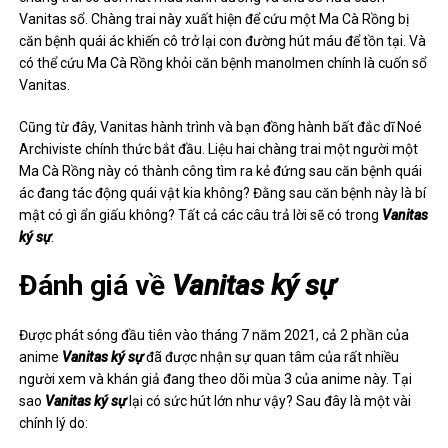
Vanitas sổ. Chàng trai này xuất hiện để cứu một Ma Cà Rồng bị
căn bệnh quái ác khiến cô trở lại con đường hút máu để tồn tại. Và
có thể cứu Ma Cà Rồng khỏi căn bệnh manolmen chính là cuốn sổ
Vanitas.
Cũng từ đây, Vanitas hành trình và bạn đồng hành bất đắc dĩ Noé
Archiviste chính thức bắt đầu. Liệu hai chàng trai một người một
Ma Cà Rồng này có thành công tìm ra kẻ đứng sau căn bệnh quái
ác đang tác động quái vật kia không? Đằng sau căn bệnh này là bí
mật có gì ẩn giấu không? Tất cả các câu trả lời sẽ có trong
Vanitas
ký sự
.
Đánh giá về
Vanitas ký sự
Được phát sóng đầu tiên vào tháng 7 năm 2021, cả 2 phần của
anime
Vanitas ký sự
đã được nhận sự quan tâm của rất nhiều
người xem và khán giả đang theo dõi mùa 3 của anime này. Tại
sao
Vanitas ký sự
lại có sức hút lớn như vậy? Sau đây là một vài
chính lý do: