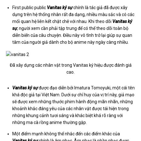
First public public
Vanitas ký sự
chính là tác giả đã được xây
dựng trên hệ thống nhân rất đa dạng, nhiều màu sắc và có các
mối quan hệ liên kết chặt chẽ với nhau. Khi theo dõi
Vanitas ký
sự
, người xem cần phải tập trung để có thể theo dõi toàn bộ
diễn biến của câu chuyện. Điều này vô tình trở lại giúp sự quan
tâm của người giả dành cho bộ anime này ngày càng nhiều.
Đã xây dựng các nhân vật trong Vanitas ký hiệu được đánh giá
cao.
Vanitas ký sự
được đạo diễn bởi Imatura Tomoyuki, một cái tên
khá độc giả tại Việt Nam. Dưới sự chỉ huy của vị trí này, giả mạo
sẽ
được xem những thước phim hành động mãn nhãn, những
khoảnh khắc đáng yêu của các nhân vật được tái hiện trong
những khung cảnh tươi sáng và khác biệt khá rõ ràng với
những ma cà rồng anime thường gặp.
Một điểm mạnh không thể nhắc đến các điểm khác của
Vanitas ký sự
chính là âm nhạc. Âm nhạc là phần nhạc được