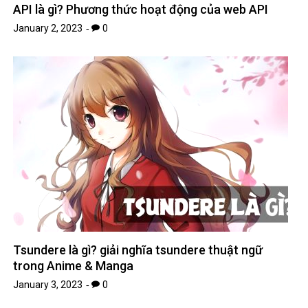
Tsundere là gì? giải nghĩa tsundere thuật ngữ
trong Anime & Manga
January 3, 2023
0
Leave A Reply
Your email address will not be published.
Required fields are
*
marked
*
Comment