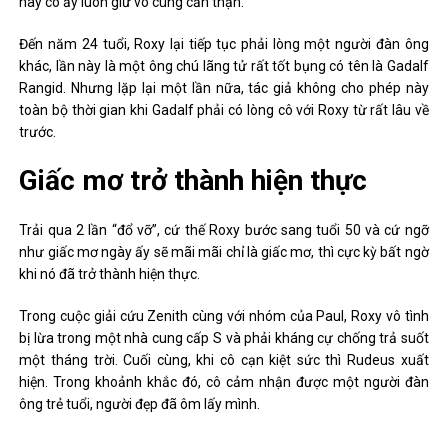
này cô ấy luôn giữ vô cùng cẩn thận.
Đến năm 24 tuổi, Roxy lại tiếp tục phải lòng một người đàn ông
khác, lần này là một ông chú lãng tử rất tốt bụng có tên là Gadalf
Rangid. Nhưng lặp lại một lần nữa, tác giả không cho phép này
toàn bộ thời gian khi Gadalf phải có lòng cô với Roxy từ rất lâu về
trước.
Giấc mơ trở thành hiện thực
Trải qua 2 lần “đổ vỡ”, cứ thế Roxy bước sang tuổi 50 và cứ ngỡ
như giấc mơ ngày ấy sẽ mãi mãi chỉ là giấc mơ, thì cực kỳ bất ngờ
khi nó đã trở thành hiện thực.
Trong cuộc giải cứu Zenith cùng với nhóm của Paul, Roxy vô tình
bị lừa trong một nhà cung cấp S và phải kháng cự chống trả suốt
một tháng trời. Cuối cùng, khi cô cạn kiệt sức thì Rudeus xuất
hiện. Trong khoảnh khắc đó, cô cảm nhận được một người đàn
ông trẻ tuổi, người đẹp đã ôm lấy mình.