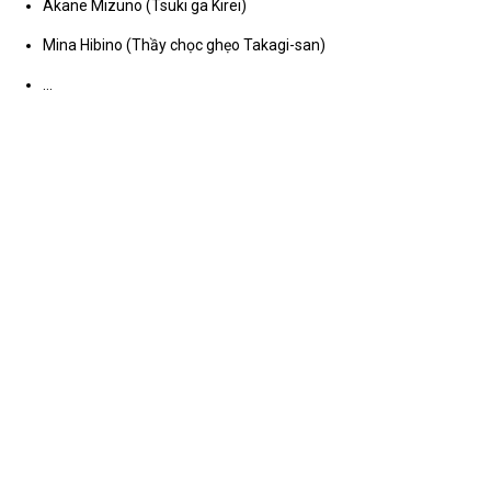
Akane Mizuno (Tsuki ga Kirei)
Mina Hibino (Thầy chọc ghẹo Takagi-san)
…