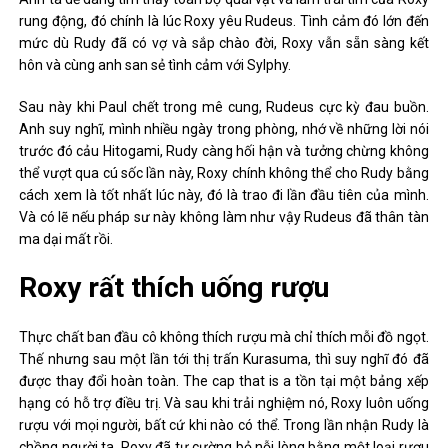
rung động, đó chính là lúc Roxy yêu Rudeus. Tình cảm đó lớn đến
mức dù Rudy đã có vợ và sắp chào đời, Roxy vẫn sẵn sàng kết
hôn và cùng anh san sẻ tình cảm với Sylphy.
Sau này khi Paul chết trong mê cung, Rudeus cực kỳ đau buồn.
Anh suy nghĩ, mình nhiều ngày trong phòng, nhớ về những lời nói
trước đó cảu Hitogami, Rudy càng hối hận và tưởng chừng không
thể vượt qua cú sốc lần này, Roxy chính không thể cho Rudy bằng
cách xem là tốt nhất lúc này, đó là trao đi lần đầu tiên của mình.
Và có lẽ nếu pháp sư này không làm như vậy Rudeus đã thân tàn
ma dại mất rồi.
Roxy rất thích uống rượu
Thực chất ban đầu cô không thích rượu mà chỉ thích mỗi đồ ngọt.
Thế nhưng sau một lần tới thị trấn Kurasuma, thì suy nghĩ đó đã
được thay đổi hoàn toàn. The cap that is a tồn tại một bảng xếp
hạng có hỗ trợ điều trị. Và sau khi trải nghiệm nó, Roxy luôn uống
rượu với mọi người, bất cứ khi nào có thể. Trong lần nhận Rudy là
chồng người ta, Roxy đã tự cường bỏ nỗi lòng bằng một loại rượu