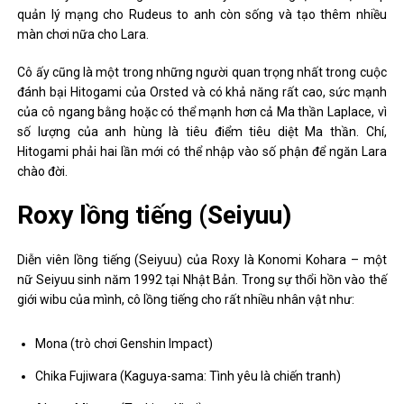
quản lý mạng cho Rudeus to anh còn sống và tạo thêm nhiều
màn chơi nữa cho Lara.
Cô ấy cũng là một trong những người quan trọng nhất trong cuộc
đánh bại Hitogami của Orsted và có khả năng rất cao, sức mạnh
của cô ngang bằng hoặc có thể mạnh hơn cả Ma thần Laplace, vì
số lượng của anh hùng là tiêu điểm tiêu diệt Ma thần. Chí,
Hitogami phải hai lần mới có thể nhập vào số phận để ngăn Lara
chào đời.
Roxy lồng tiếng (Seiyuu)
Diễn viên lồng tiếng (Seiyuu) của Roxy là Konomi Kohara – một
nữ Seiyuu sinh năm 1992 tại Nhật Bản. Trong sự thổi hồn vào thế
giới wibu của mình, cô lồng tiếng cho rất nhiều nhân vật như:
Mona (trò chơi Genshin Impact)
Chika Fujiwara (Kaguya-sama: Tình yêu là chiến tranh)