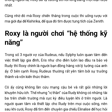
nhất.
Cũng nhờ đó mà Roxy chiến thắng trong cuộc thi uống rượu với
ma giới đại đế Kishirika, để qua đó tìm được tung tích của Zenith.
Roxy là người chơi “hệ thống kỹ
năng”
Trong số 3 người vợ của Rudeus, nếu Sylphy luôn quan tâm đến
việc thiết lập gia đình, Eris như cho điên luôn lao đầu ra bảo vệ
Rudy thì Roxy chính là người bạn đồng hàng với lý tưởng của anh
ấy. Ở bên cạnh Roxy, Rudeus thường rất yên tâm bởi sự trưởng
thành và vốn kiến ​​thức thâm.
Cô ấy cũng không lần cứu mạng cậu bé và rất giỏi những lời
khuyên hữu ích. Thế nhưng “vị thần” của Rudy không có những tài
ba trên chiến trường mà cực kỳ điêu luyện khi ở trên người. Là
người quan tâm và thiết lập cho Rudy trên mọi cuộc sống, nên
sau khi cưới, Roxy đã tìm đến chuyên gia chiếu Elinalise để học hỏi