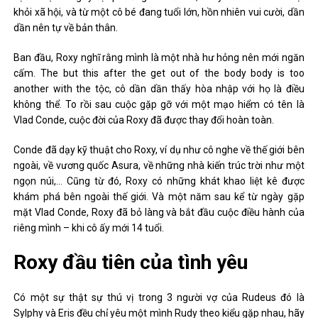
khỏi xã hội, và từ một cô bé đang tuổi lớn, hồn nhiên vui cười, dần
dần nên tự về bản thân.
Ban đầu, Roxy nghĩ rằng mình là một nhà hư hỏng nên mới ngăn
cấm. The but this after the get out of the body body is too
another with the tộc, cô dần dần thấy hòa nhập với họ là điều
không thể. To rồi sau cuộc gặp gỡ với một mạo hiểm có tên là
Vlad Conde, cuộc đời của Roxy đã được thay đổi hoàn toàn.
Conde đã dạy kỹ thuật cho Roxy, ví dụ như cô nghe về thế giới bên
ngoài, về vương quốc Asura, về những nhà kiến ​​trúc trời như một
ngọn núi,… Cũng từ đó, Roxy có những khát khao liệt kê được
khám phá bên ngoài thế giới. Và một năm sau kể từ ngày gặp
mặt Vlad Conde, Roxy đã bỏ làng và bắt đầu cuộc điều hành của
riêng mình – khi cô ấy mới 14 tuổi.
Roxy đầu tiên của tình yêu
Có một sự thật sự thú vị trong 3 người vợ của Rudeus đó là
Sylphy và Eris đều chỉ yêu một mình Rudy theo kiểu gặp nhau, hãy