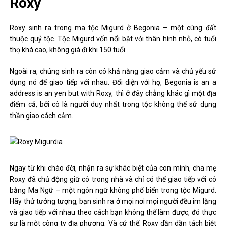
Roxy
Roxy sinh ra trong ma tộc Migurd ở Begonia – một cùng đất
thuộc quỷ tộc. Tộc Migurd vốn nổi bật với thân hình nhỏ, có tuổi
thọ khá cao, không già đi khi 150 tuổi.
Ngoài ra, chúng sinh ra còn có khả năng giao cảm và chủ yếu sử
dụng nó để giao tiếp với nhau. Đối diện với họ, Begonia is an a
address is an yen but with Roxy, thì ở đây chẳng khác gì một địa
điểm cả, bởi cô là người duy nhất trong tộc không thể sử dụng
thần giao cách cảm.
Ngay từ khi chào đời, nhận ra sự khác biệt của con mình, cha mẹ
Roxy đã chủ động giữ cô trong nhà và chỉ có thể giao tiếp với cô
bằng Ma Ngữ – một ngôn ngữ không phổ biến trong tộc Migurd.
Hãy thử tưởng tượng, bạn sinh ra ở mọi nơi mọi người đều im lặng
và giao tiếp với nhau theo cách bạn không thể làm được, đó thực
sự là một công ty địa phương. Và cứ thế, Roxy dần dần tách biệt