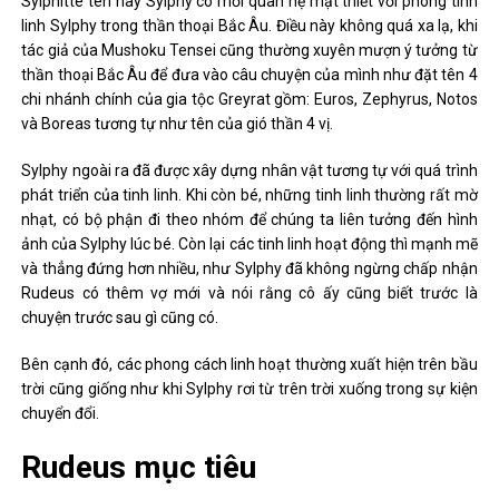
Sylphitte tên hay Sylphy có mối quan hệ mật thiết với phong tinh
linh Sylphy trong thần thoại Bắc Âu. Điều này không quá xa lạ, khi
tác giả của Mushoku Tensei cũng thường xuyên mượn ý tưởng từ
thần thoại Bắc Âu để đưa vào câu chuyện của mình như đặt tên 4
chi nhánh chính của gia tộc Greyrat gồm: Euros, Zephyrus, Notos
và Boreas tương tự như tên của gió thần 4 vị.
Sylphy ngoài ra đã được xây dựng nhân vật tương tự với quá trình
phát triển của tinh linh. Khi còn bé, những tinh linh thường rất mờ
nhạt, có bộ phận đi theo nhóm để chúng ta liên tưởng đến hình
ảnh của Sylphy lúc bé. Còn lại các tinh linh hoạt động thì mạnh mẽ
và thẳng đứng hơn nhiều, như Sylphy đã không ngừng chấp nhận
Rudeus có thêm vợ mới và nói rằng cô ấy cũng biết trước là
chuyện trước sau gì cũng có.
Bên cạnh đó, các phong cách linh hoạt thường xuất hiện trên bầu
trời cũng giống như khi Sylphy rơi từ trên trời xuống trong sự kiện
chuyển đổi.
Rudeus mục tiêu