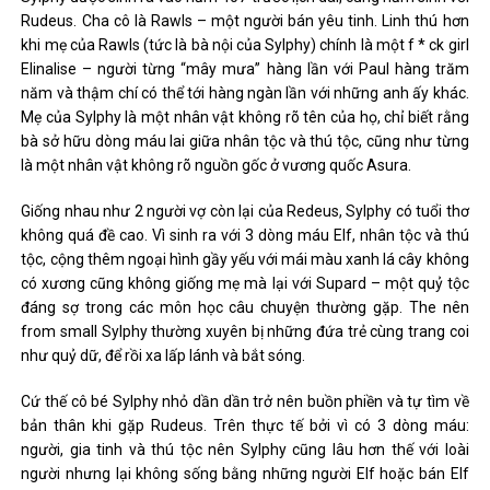
Rudeus. Cha cô là Rawls – một người bán yêu tinh. Linh thú hơn
khi mẹ của Rawls (tức là bà nội của Sylphy) chính là một f * ck girl
Elinalise – người từng “mây mưa” hàng lần với Paul hàng trăm
năm và thậm chí có thể tới hàng ngàn lần với những anh ấy khác.
Mẹ của Sylphy là một nhân vật không rõ tên của họ, chỉ biết rằng
bà sở hữu dòng máu lai giữa nhân tộc và thú tộc, cũng như từng
là một nhân vật không rõ nguồn gốc ở vương quốc Asura.
Giống nhau như 2 người vợ còn lại của Redeus, Sylphy có tuổi thơ
không quá đề cao. Vì sinh ra với 3 dòng máu Elf, nhân tộc và thú
tộc, cộng thêm ngoại hình gầy yếu với mái màu xanh lá cây không
có xương cũng không giống mẹ mà lại với Supard – một quỷ tộc
đáng sợ trong các môn học câu chuyện thường gặp. The nên
from small Sylphy thường xuyên bị những đứa trẻ cùng trang coi
như quỷ dữ, để rồi xa lấp lánh và bắt sóng.
Cứ thế cô bé Sylphy nhỏ dần dần trở nên buồn phiền và tự tìm về
bản thân khi gặp Rudeus. Trên thực tế bởi vì có 3 dòng máu:
người, gia tinh và thú tộc nên Sylphy cũng lâu hơn thế với loài
người nhưng lại không sống bằng những người Elf hoặc bán Elf