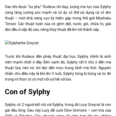
Sau khi được “sư phụ” Rudeus chỉ dạy, lượng ma lực của Sylphy
cũng tăng cường sức mạnh và cô ấy có thể sử dụng cả vô âm
thuật – một khả năng cực kỳ hiếm gặp trong thế giới Mushoku
Tensei. Các thuật toán của cô gồm đất, nước, gió, chữa trị, giải
độc đều ở cấp độ cao, riêng thủy thuật đã lên tới thánh cấp.
Trước khi Rudeus đến phép thuật đại học, Sylphy chính là sinh
viên mạnh nhất ở đây. Bên cạnh đó, Sylphy rất ít chú ý đến ma
thuật lửa, nên nó chỉ đạt đến mức trung bình mà thôi. Nguyên
nhân cho điều này là khi lên 3 tuổi, Sylphy từng bị bỏng và từ đó
trong vô thức cô có một nỗi sợ hãi với lửa.
Con of Sylphy
Sylphy có 2 người kết nối với Sylphy, trong đó Lucy Greyrat là con
gái đầu lòng. Sau này Lucy đã cưới Clive Grimoire – con tria của
Cliff và Elinalise. Câu chuyện càng rối rắm hơn khi mẹ chồng