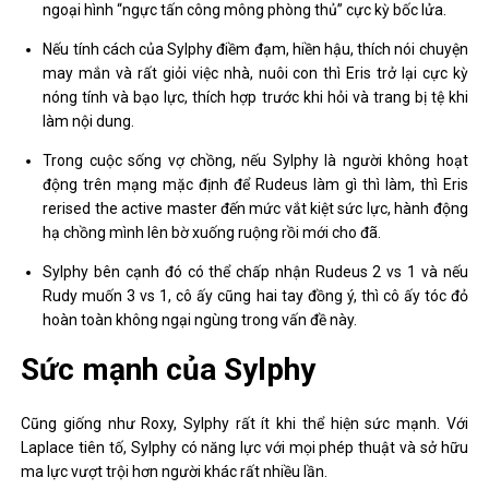
ngoại hình “ngực tấn công mông phòng thủ” cực kỳ bốc lửa.
Nếu tính cách của Sylphy điềm đạm, hiền hậu, thích nói chuyện
may mắn và rất giỏi việc nhà, nuôi con thì Eris trở lại cực kỳ
nóng tính và bạo lực, thích hợp trước khi hỏi và trang bị tệ khi
làm nội dung.
Trong cuộc sống vợ chồng, nếu Sylphy là người không hoạt
động trên mạng mặc định để Rudeus làm gì thì làm, thì Eris
rerised the active master đến mức vắt kiệt sức lực, hành động
hạ chồng mình lên bờ xuống ruộng rồi mới cho đã.
Sylphy bên cạnh đó có thể chấp nhận Rudeus 2 vs 1 và nếu
Rudy muốn 3 vs 1, cô ấy cũng hai tay đồng ý, thì cô ấy tóc đỏ
hoàn toàn không ngại ngùng trong vấn đề này.
Sức mạnh của Sylphy
Cũng giống như Roxy, Sylphy rất ít khi thể hiện sức mạnh. Với
Laplace tiên tố, Sylphy có năng lực với mọi phép thuật và sở hữu
ma lực vượt trội hơn người khác rất nhiều lần.