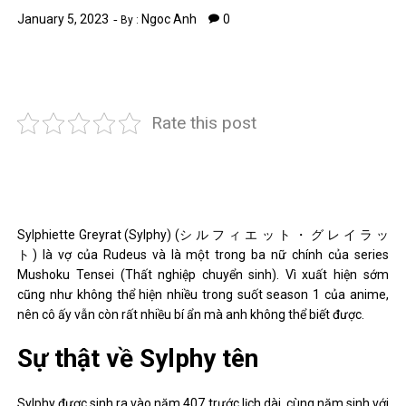
January 5, 2023
Ngoc Anh
0
By :
Rate this post
Sylphiette Greyrat (Sylphy) (シ ル フ ィ エ ッ ト ・ グ レ イ ラ ッ
ト) là vợ của Rudeus và là một trong ba nữ chính của series
Mushoku Tensei (Thất nghiệp chuyển sinh). Vì xuất hiện sớm
cũng như không thể hiện nhiều trong suốt season 1 của anime,
nên cô ấy vẫn còn rất nhiều bí ẩn mà anh không thể biết được.
Sự thật về Sylphy tên
Sylphy được sinh ra vào năm 407 trước lịch dài, cùng năm sinh với