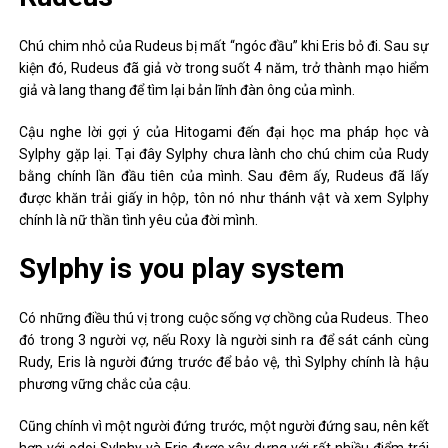
Chú chim nhỏ của Rudeus bị mất “ngóc đầu” khi Eris bỏ đi. Sau sự
kiện đó, Rudeus đã giả vờ trong suốt 4 năm, trở thành mạo hiểm
giả và lang thang để tìm lại bản lĩnh đàn ông của mình.
Cậu nghe lời gợi ý của Hitogami đến đại học ma pháp học và
Sylphy gặp lại. Tại đây Sylphy chưa lành cho chú chim của Rudy
bằng chính lần đầu tiên của mình. Sau đêm ấy, Rudeus đã lấy
được khăn trải giấy in hộp, tôn nó như thánh vật và xem Sylphy
chính là nữ thần tình yêu của đời mình.
Sylphy is you play system
Có những điều thú vị trong cuộc sống vợ chồng của Rudeus. Theo
đó trong 3 người vợ, nếu Roxy là người sinh ra để sát cánh cùng
Rudy, Eris là người đứng trước để bảo vệ, thì Sylphy chính là hậu
phương vững chắc của cậu.
Cũng chính vì một người đứng trước, một người đứng sau, nên kết
hợp với odoi Sylphy và Eris được xây dựng với rất nhiều điểm trái