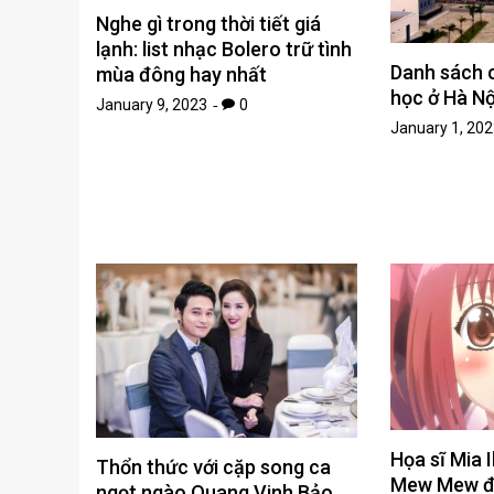
Nghe gì trong thời tiết giá
lạnh: list nhạc Bolero trữ tình
Danh sách 
mùa đông hay nhất
học ở Hà Nộ
January 9, 2023
0
January 1, 202
Họa sĩ Mia 
Thổn thức với cặp song ca
Mew Mew đã
ngọt ngào Quang Vinh Bảo