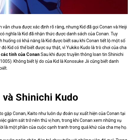
n vẫn chưa được xác định rõ ràng, nhưng Kid đã gọi Conan và Heiji
y có nghĩa là Kid đã nhận thức được danh sách của Conan. Tuy
h huống có khả năng là Kid được biết sau khi Conan tiết lộ một số
ó Kid có thể biết được sự thật, vì Yukiko Kudo là trò chơi của cha
 các tính của Conan
Sau khi được truyền thông loan tin Shinichi
1005). Không biết lý do của Kid là Konosuke Jii cũng biết danh
iết.
d và Shinichi Kudo
ito gặp Conan, Kaito như luôn dự đoán sự xuất hiện của Conan tại
iệc giám sát trở nên thú vị hơn, trong khi Conan xem những vụ
 người là một phần của cuộc cạnh tranh trong quá khứ của cha mẹ họ.