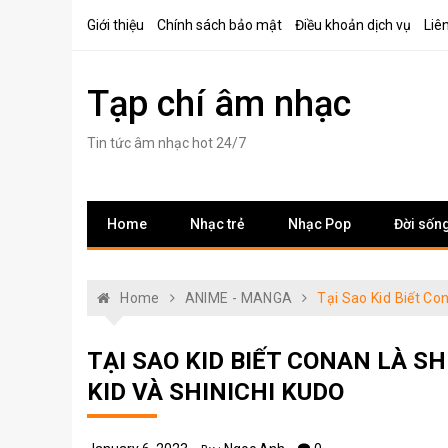
Skip
Giới thiệu
Chính sách bảo mật
Điều khoản dịch vụ
Liê
to
content
Tạp chí âm nhạc
Tin tức âm nhạc hot 24/7
Home
Nhạc trẻ
Nhạc Pop
Đời sốn
Home
ANIME - MANGA
Tại Sao Kid Biết Co
TẠI SAO KID BIẾT CONAN LÀ SH
KID VÀ SHINICHI KUDO