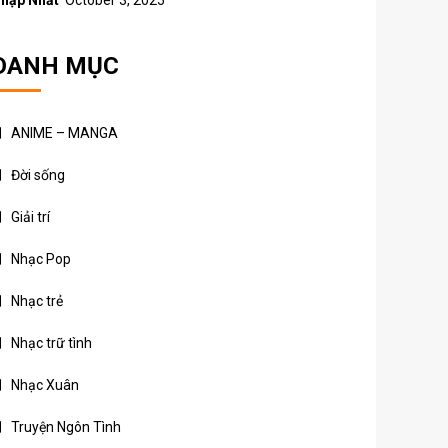
hập Nhất
October 3, 2025
DANH MỤC
ANIME – MANGA
Đời sống
Giải trí
Nhạc Pop
Nhạc trẻ
Nhạc trữ tình
Nhạc Xuân
Truyện Ngôn Tình