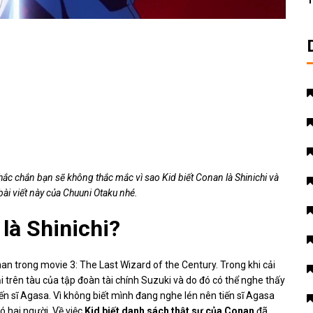
T
ắc chắn bạn sẽ không thắc mắc vì sao Kid biết Conan là Shinichi và
bài viết này của Chuuni Otaku nhé.
 là Shinichi?
an trong movie 3: The Last Wizard of the Century. Trong khi cải
i trên tàu của tập đoàn tài chính Suzuki và do đó có thể nghe thấy
iến sĩ Agasa. Vì không biết mình đang nghe lén nên tiến sĩ Agasa
ó hai người. Về việc
Kid biết danh sách thật sự của Conan
đã