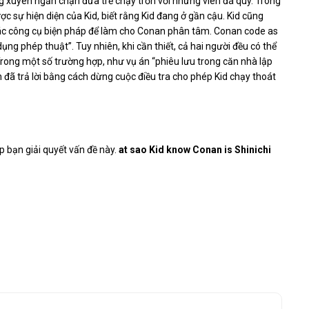
g xuyên ngăn chặn đứa trẻ chạy trốn với những viên đá quý. Trong
 sự hiện diện của Kid, biết rằng Kid đang ở gần cậu. Kid cũng
ác công cụ biện pháp để làm cho Conan phân tâm. Conan code as
 dụng phép thuật”. Tuy nhiên, khi cần thiết, cả hai người đều có thể
rong một số trường hợp, như vụ án “phiêu lưu trong căn nhà lập
 đã trả lời bằng cách dừng cuộc điều tra cho phép Kid chạy thoát
p bạn giải quyết vấn đề này.
at sao Kid know Conan is Shinichi