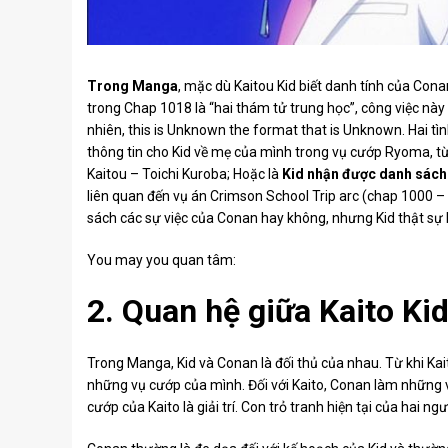
Trong Manga
, mặc dù Kaitou Kid biết danh tính của Cona
trong Chap 1018 là “hai thám tử trung học”, công việc nà
nhiên, this is Unknown the format that is Unknown. Hai tìn
thông tin cho Kid về mẹ của mình trong vụ cướp Ryoma, từ đ
Kaitou – Toichi Kuroba; Hoặc là
Kid nhận được danh sách
liên quan đến vụ án Crimson School Trip arc (chap 1000 – 
sách các sự việc của Conan hay không, nhưng Kid thật sự b
You may you quan tâm:
2. Quan hệ giữa Kaito Ki
Trong Manga, Kid và Conan là đối thủ của nhau. Từ khi Ka
những vụ cướp của mình. Đối với Kaito, Conan làm những v
cướp của Kaito là giải trí. Con trỏ tranh hiện tại của hai