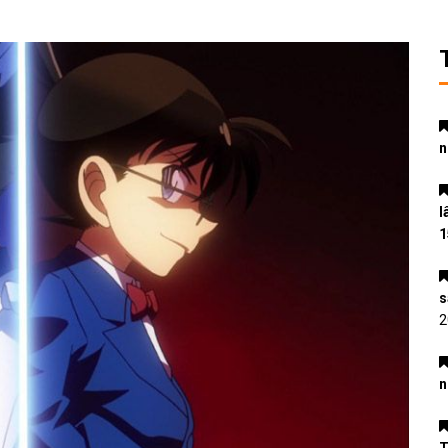
n
l
1
s
2
n