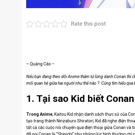
Rate this post
– Quảng Cáo –
Nếu bạn đang theo dõi Anime thám tử lừng danh Conan thì ch
mối quan hệ giữa hai người như thế nào ?. Cùng tìm hiểu qua 
1. Tại sao Kid biết Conan
Trong Anime
, Kaitou Kid nhận danh sách thực sử của Con
tạo trang thành Ninzaburo Shiratori, Kid đã nghe điện thoạ
tất cả các cuộc nói chuyện qua điện thoại giữa Conan và t
đã gọi Conan là “Shinichi” như những lúc bình thường chỉ c