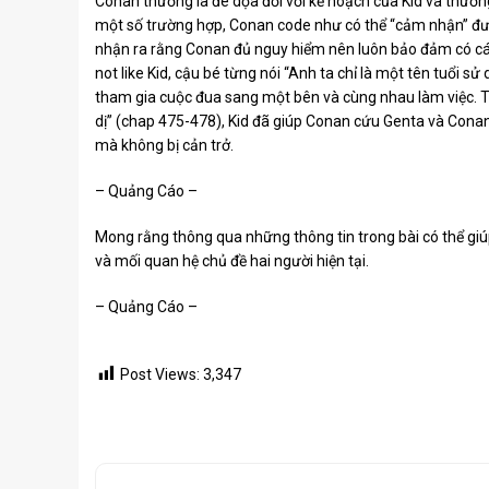
Conan thường là đe dọa đối với kế hoạch của Kid và thườn
một số trường hợp, Conan code như có thể “cảm nhận” được
nhận ra rằng Conan đủ nguy hiểm nên luôn bảo đảm có c
not like Kid, cậu bé từng nói “Anh ta chỉ là một tên tuổi sử
tham gia cuộc đua sang một bên và cùng nhau làm việc. T
dị” (chap 475-478), Kid đã giúp Conan cứu Genta và Conan
mà không bị cản trở.
– Quảng Cáo –
Mong rằng thông qua những thông tin trong bài có thể giú
và mối quan hệ chủ đề hai người hiện tại.
– Quảng Cáo –
Post Views:
3,347