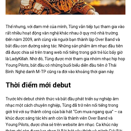
Thế nhưng, với đam mê của mình, Tùng vẫn tiếp tục tham gia vào
rất nhiều hoạt động văn nghệ khác nhau ở quy mô nhà trường.
Đến năm 2009, anh cùng vài người bạn thành lập Over Band và
bắt đầu con đường sáng tác. Những sản phẩm âm nhạc đầu tiên
đã được chia sẻ trên trang web nổi tiếng trong giới trẻ lúc bấy giờ
là LadyKillah. Nhờ đó, Tùng được mời tham gia nhóm nhạc hip hop
Young Pilots, bắt đầu có những buổi biểu diễn đầu tiên ở Thái
Bình. Nghệ danh M-TP cũng ra đời vào khoảng thời gian này.
Thời điểm mới debut
Trước khi debut chính thức và bắt đầu phát triển sự nghiệp âm
nhạc một cách chuyên nghiệp, Tùng đã trở nên nổi tiếng trong
giới trẻ với sự thành công của bài hát “Cơn mưa ngang qua” – ca
khúc được sáng tác khi anh còn là thành viên Over Band và
Young Pilots, được chia sẻ trên website âm nhạc. Ca khúc này
thậm chí còn được lựa chọn là Bài hát yêu thích và giành Giải Bài