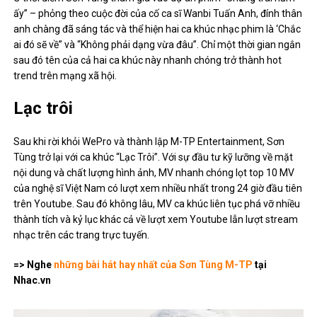
ấy” – phỏng theo cuộc đời của cố ca sĩ Wanbi Tuấn Anh, đính thân
anh chàng đã sáng tác và thể hiện hai ca khúc nhạc phim là ‘Chắc
ai đó sẽ về” và “Không phải dạng vừa đâu”. Chỉ một thời gian ngắn
sau đó tên của cả hai ca khúc này nhanh chóng trở thành hot
trend trên mạng xã hội.
Lạc trôi
Sau khi rời khỏi WePro và thành lập M-TP Entertainment, Sơn
Tùng trở lại với ca khúc “Lạc Trôi”. Với sự đầu tư kỹ lưỡng về mặt
nội dung và chất lượng hình ảnh, MV nhanh chóng lọt top 10 MV
của nghệ sĩ Việt Nam có lượt xem nhiều nhất trong 24 giờ đầu tiên
trên Youtube. Sau đó không lâu, MV ca khúc liên tục phá vỡ nhiều
thành tích và kỷ lục khác cả về lượt xem Youtube lẫn lượt stream
nhạc trên các trang trực tuyến.
=> Nghe
những bài hát hay nhất của Sơn Tùng M-TP
tại
Nhac.vn