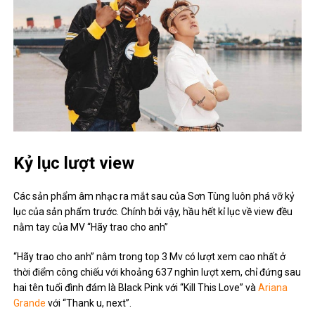
Kỷ lục lượt view
Các sản phẩm âm nhạc ra mắt sau của Sơn Tùng luôn phá vỡ kỷ
lục của sản phẩm trước. Chính bởi vậy, hầu hết kỉ lục về view đều
nằm tay của MV “Hãy trao cho anh”
“Hãy trao cho anh” nằm trong top 3 Mv có lượt xem cao nhất ở
thời điểm công chiếu với khoảng 637 nghìn lượt xem, chỉ đứng sau
hai tên tuổi đình đám là Black Pink với “Kill This Love” và
Ariana
Grande
với “Thank u, next”.