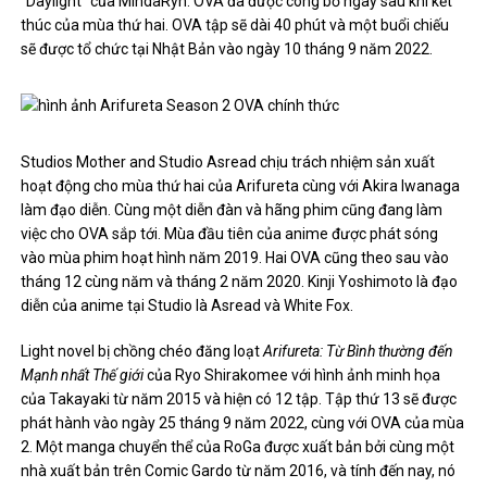
“Daylight” của MindaRyn. OVA đã được công bố ngay sau khi kết
thúc của mùa thứ hai. OVA tập sẽ dài 40 phút và một buổi chiếu
sẽ được tổ chức tại Nhật Bản vào ngày 10 tháng 9 năm 2022.
Studios Mother and Studio Asread chịu trách nhiệm sản xuất
hoạt động cho mùa thứ hai của Arifureta cùng với Akira Iwanaga
làm đạo diễn. Cùng một diễn đàn và hãng phim cũng đang làm
việc cho OVA sắp tới. Mùa đầu tiên của anime được phát sóng
vào mùa phim hoạt hình năm 2019. Hai OVA cũng theo sau vào
tháng 12 cùng năm và tháng 2 năm 2020. Kinji Yoshimoto là đạo
diễn của anime tại Studio là Asread và White Fox.
Light novel bị chồng chéo đăng loạt
Arifureta: Từ Bình thường đến
Mạnh nhất Thế giới
của Ryo Shirakomee với hình ảnh minh họa
của Takayaki từ năm 2015 và hiện có 12 tập. Tập thứ 13 sẽ được
phát hành vào ngày 25 tháng 9 năm 2022, cùng với OVA của mùa
2. Một manga chuyển thể của RoGa được xuất bản bởi cùng một
nhà xuất bản trên Comic Gardo từ năm 2016, và tính đến nay, nó