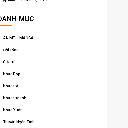
hập Nhất
October 3, 2025
DANH MỤC
ANIME – MANGA
Đời sống
Giải trí
Nhạc Pop
Nhạc trẻ
Nhạc trữ tình
Nhạc Xuân
Truyện Ngôn Tình