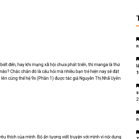
n
 biết đến, hay khi mạng xã hội chưa phát triển, thì manga là thứ
l
 nào? Chắc chắn đó là câu hỏi mà nhiều bạn trẻ hiện nay sẽ đặt
1
n lên cùng thế hệ 9x (Phần 1) được tác giả Nguyễn Thị Nhã Uyên
s
2
n
êu thích của mình. Bộ ấn tượng viết truyện với mình vì nội dung