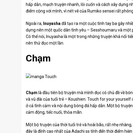
hấp dẫn, mạch truyện nhanh, lôi cuốn và cách xây dựng nhân
điểm cộng với mình, vì nét vẽ của Rumiko sensei rất phóng
Ngoài ra,
Inuyasha
đã tạo ra một cuộc tình tay ba gây nhiề
dựng nên một quốc dân tình yêu – Sesshoumaru và một ph
Có thể nói, Inuyasha là một trong những truyện khá nổi tiế
nên thử đọc một lần.
Chạm
Chạm
là đầu tiên bộ truyện mà mình đọc có chủ đề về bó
và vũ đài của tuổi trẻ – Koushien. Touch for your yourself i
ở cả tình cảm và nội dung bóng đá hấp dẫn. Một bộ truyện
cảm động, tiếc nuối, thỏa mãn.
Một bộ truyện của thời tuổi trẻ và hoài bão, rất nhẹ nhàng
đây là đỉnh cao nhất của Adachi ss tính đến thời điểm hiện 