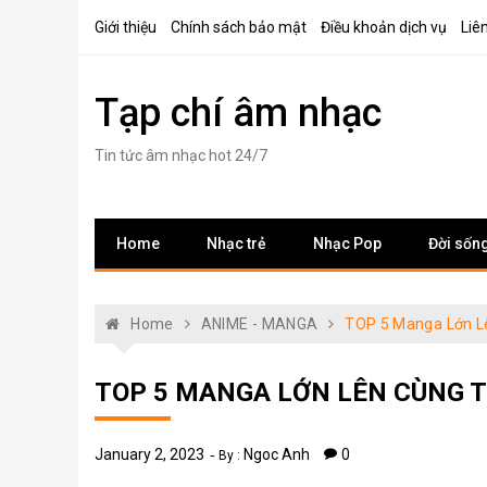
Skip
Giới thiệu
Chính sách bảo mật
Điều khoản dịch vụ
Liê
to
content
Tạp chí âm nhạc
Tin tức âm nhạc hot 24/7
Home
Nhạc trẻ
Nhạc Pop
Đời sốn
Home
ANIME - MANGA
TOP 5 Manga Lớn Lê
TOP 5 MANGA LỚN LÊN CÙNG T
January 2, 2023
Ngoc Anh
0
By :