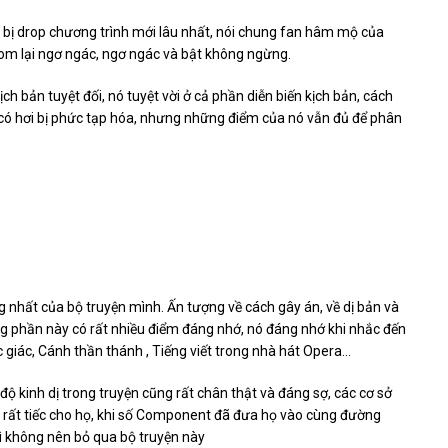
bị drop chương trình mới lâu nhất, nói chung fan hâm mộ của
ndom lại ngơ ngác, ngơ ngác và bật không ngừng.
 bản tuyệt đối, nó tuyệt vời ở cả phần diễn biến kịch bản, cách
 có hơi bị phức tạp hóa, nhưng những điểm của nó vẫn đủ để phân
g nhất của bộ truyện mình. Ấn tượng về cách gây án, về dị bản và
ong phần này có rất nhiều điểm đáng nhớ, nó đáng nhớ khi nhắc đến
lục giác, Cánh thần thánh , Tiếng viết trong nhà hát Opera…
ộ kinh dị trong truyện cũng rất chân thật và đáng sợ, các cơ sở
y rất tiếc cho họ, khi số Component đã đưa họ vào cùng đường
 thì không nên bỏ qua bộ truyện này