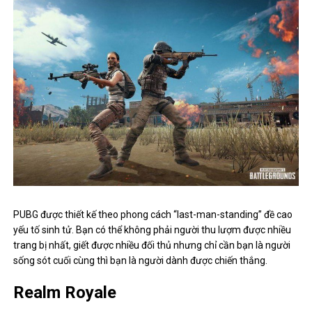
PUBG được thiết kế theo phong cách “last-man-standing” đề cao
yếu tố sinh tử. Bạn có thể không phải người thu lượm được nhiều
trang bị nhất, giết được nhiều đối thủ nhưng chỉ cần bạn là người
sống sót cuối cùng thì bạn là người dành được chiến thắng.
Realm Royale