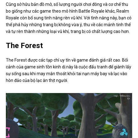
Cũng sở hữu bản đồ mở, số lượng người chơi đông và cơ chế thu
bo giống như các game theo mô hình Battle Royale khác, Realm
Royale còn bổ sung tinh năng rèn vũ khí. Với tình năng này, bạn có
thể phá hủy những trang bị không vừa ý, thu về các mảnh tinh thể
và tự rèn thành những loại vũ khí, trang bị có chất lượng cao hơn.
The Forest
The Forest được các tạp chí uy tín về game đánh giá rất cao. Bối
cảnh của game sinh tồn kinh dị này là cuộc đấu tranh để giành lấy
sự sống sau khi may mắn thoát khỏi tai nạn máy bay và lạc vào
hòn đảo của bộ lạc ăn thịt người.