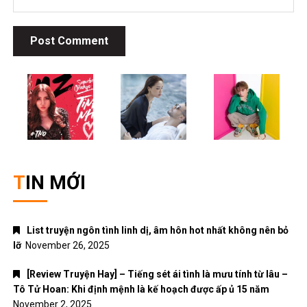
List truyện ngôn tình linh dị, âm hôn hot nhất không nên bỏ
lỡ
November 26, 2025
[Review Truyện Hay] – Tiếng sét ái tình là mưu tính từ lâu –
Tô Tử Hoan: Khi định mệnh là kế hoạch được ấp ủ 15 năm
November 2, 2025
Top 5 bộ anime bóng đá hấp dẫn nhất – Khi đam mê sân cỏ
và hoạt hình Nhật Bản hòa làm một
October 30, 2025
Top 5 bộ truyện tranh ngôn tình xuyên không hấp dẫn nhất
dành cho các mọt truyện
October 17, 2025
[Review Truyện Hay] – Tiểu yêu tinh của Bạc gia – Thập
Nhất
October 3, 2025
DANH MỤC