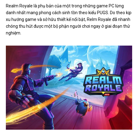
Realm Royale là phụ bản của một trong những game PC lừng
danh nhất mang phong cách sinh tồn theo kiểu PUGS. Do theo kịp
xu hướng game và sở hữu thiết kế nổi bật, Relm Royale đã nhanh
chóng thu hút được một bộ phận người chơi ngay ở giai đoạn thử
nghiệm.