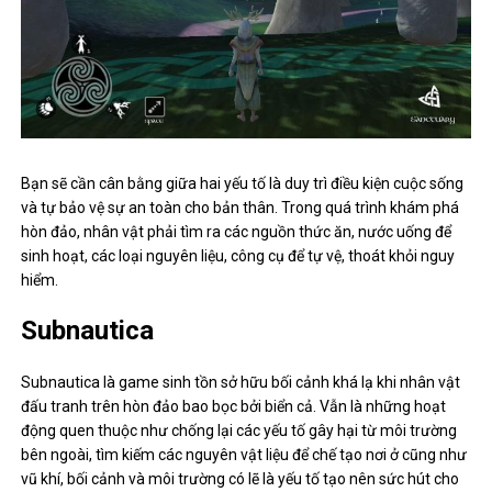
Bạn sẽ cần cân bằng giữa hai yếu tố là duy trì điều kiện cuộc sống
và tự bảo vệ sự an toàn cho bản thân. Trong quá trình khám phá
hòn đảo, nhân vật phải tìm ra các nguồn thức ăn, nước uống để
sinh hoạt, các loại nguyên liệu, công cụ để tự vệ, thoát khỏi nguy
hiểm.
Subnautica
Subnautica là game sinh tồn sở hữu bối cảnh khá lạ khi nhân vật
đấu tranh trên hòn đảo bao bọc bởi biển cả. Vẫn là những hoạt
động quen thuộc như chống lại các yếu tố gây hại từ môi trường
bên ngoài, tìm kiếm các nguyên vật liệu để chế tạo nơi ở cũng như
vũ khí, bối cảnh và môi trường có lẽ là yếu tố tạo nên sức hút cho