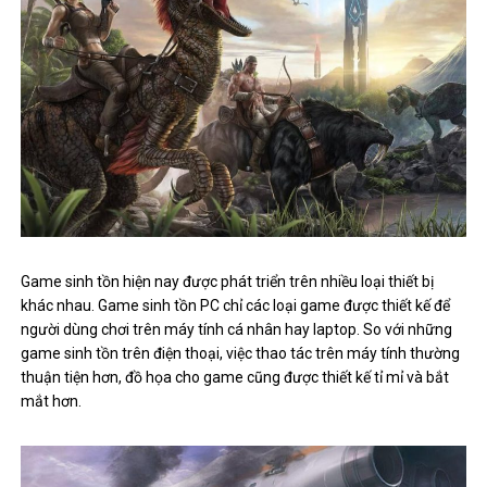
Game sinh tồn hiện nay được phát triển trên nhiều loại thiết bị
khác nhau. Game sinh tồn PC chỉ các loại game được thiết kế để
người dùng chơi trên máy tính cá nhân hay laptop. So với những
game sinh tồn trên điện thoại, việc thao tác trên máy tính thường
thuận tiện hơn, đồ họa cho game cũng được thiết kế tỉ mỉ và bắt
mắt hơn.