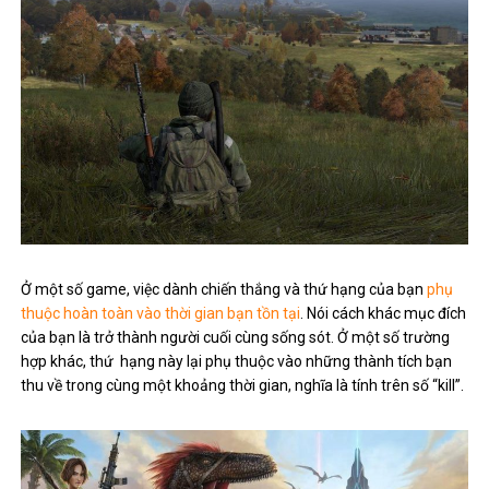
Ở một số game, việc dành chiến thắng và thứ hạng của bạn
phụ
thuộc hoàn toàn vào thời gian bạn tồn tại
. Nói cách khác mục đích
của bạn là trở thành người cuối cùng sống sót. Ở một số trường
hợp khác, thứ hạng này lại phụ thuộc vào những thành tích bạn
thu về trong cùng một khoảng thời gian, nghĩa là tính trên số “kill”.