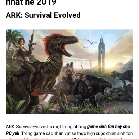
nhất hè 2019
ARK: Survival Evolved
ARK: Survival Evolved là một trong những
game sinh tồn hay cho
PC yếu
. Trong game các nhân vật sẽ thực hiện cuộc chiến sinh tồn