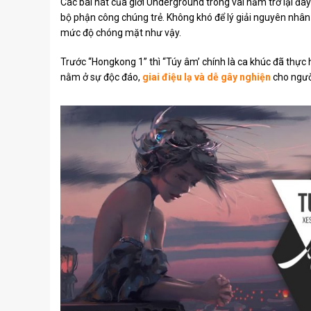
Các bài hát của giới Underground trong vài năm trở lại đâ
bộ phận công chúng trẻ. Không khó để lý giải nguyên nhân 
mức độ chóng mặt như vậy.
Trước “Hongkong 1” thì “Túy âm’ chính là ca khúc đã thực
nằm ở sự độc đáo,
giai điệu lạ và dễ gây nghiện
cho ngườ