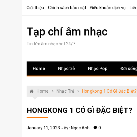
Skip
Giới thiệu
Chính sách bảo mật
Điều khoản dịch vụ
Liê
to
content
Tạp chí âm nhạc
Tin tức âm nhạc hot 24/7
Home
Nhạc trẻ
Nhạc Pop
Đời sốn
Home
Nhạc Trẻ
Hongkong 1 Có Gì Đặc Biệt?
HONGKONG 1 CÓ GÌ ĐẶC BIỆT?
January 11, 2023
Ngoc Anh
0
By :