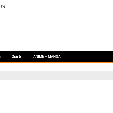
n hệ
g
Giải trí
ANIME – MANGA