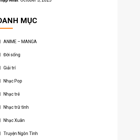
hập Nhất
October 3, 2025
DANH MỤC
ANIME – MANGA
Đời sống
Giải trí
Nhạc Pop
Nhạc trẻ
Nhạc trữ tình
Nhạc Xuân
Truyện Ngôn Tình