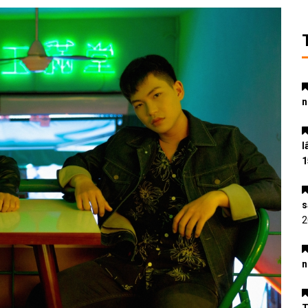
n
l
1
s
2
n