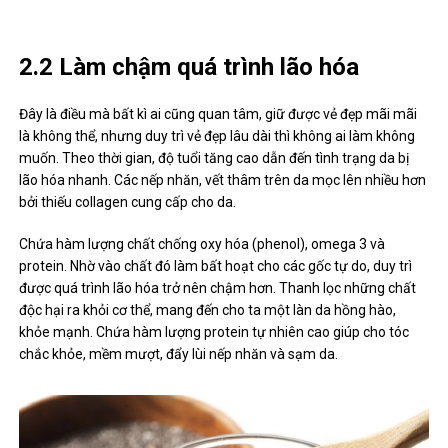
2.2 Làm chậm quá trình lão hóa
Đây là điều mà bất kì ai cũng quan tâm, giữ được vẻ đẹp mãi mãi
là không thể, nhưng duy trì vẻ đẹp lâu dài thì không ai làm không
muốn. Theo thời gian, độ tuổi tăng cao dẫn đến tình trạng da bị
lão hóa nhanh. Các nếp nhăn, vết thâm trên da mọc lên nhiều hơn
bởi thiếu collagen cung cấp cho da.
Chứa hàm lượng chất chống oxy hóa (phenol), omega 3 và
protein. Nhờ vào chất đó làm bất hoạt cho các gốc tự do, duy trì
được quá trình lão hóa trở nên chậm hơn. Thanh lọc những chất
độc hại ra khỏi cơ thể, mang đến cho ta một làn da hồng hào,
khỏe mạnh. Chứa hàm lượng protein tự nhiên cao giúp cho tóc
chắc khỏe, mềm mượt, đẩy lùi nếp nhăn và sạm da.