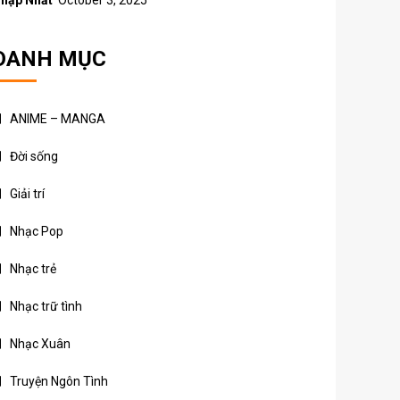
hập Nhất
October 3, 2025
DANH MỤC
ANIME – MANGA
Đời sống
Giải trí
Nhạc Pop
Nhạc trẻ
Nhạc trữ tình
Nhạc Xuân
Truyện Ngôn Tình