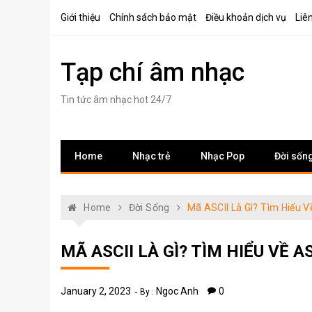
Skip
Giới thiệu
Chính sách bảo mật
Điều khoản dịch vụ
Liê
to
content
Tạp chí âm nhạc
Tin tức âm nhạc hot 24/7
Home
Nhạc trẻ
Nhạc Pop
Đời sốn
Home
Đời Sống
Mã ASCII Là Gì? Tìm Hiểu 
MÃ ASCII LÀ GÌ? TÌM HIỂU VỀ 
January 2, 2023
Ngoc Anh
0
By :