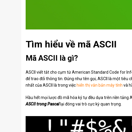
Tìm hiểu về mã ASCII
Mã ASCII là gì?
ASCII viết tắt cho cụm từ American Standard Code for In
để trao đổi thông tin. Đúng như tên gọi, ASCII là một tiêu
nhất của ASCII là trong việc
hiển thị văn bản máy tính
và hầ
Hầu hết mọi lược đồ mã hóa ký tự đều dựa trên nền tảng AS
ASCII trong Pascal
lại đóng vai trò cực kỳ quan trọng.