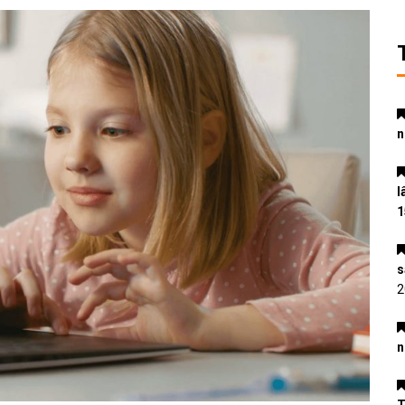
n
l
1
s
2
n