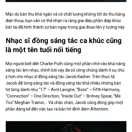
Mặc dù bản thu khá ngắn và có chất lượng không tốt do thu bằng
điện thoại, bạn vẫn có thể nhận ra rằng giai điệu phần điệp khúc
bắt tai đã hình thành cơ bản ngay trong giai đoạn lên ý tưởng này.
Nhạc sĩ đồng sáng tác ca khúc cũng
là một tên tuổi nổi tiếng
Mọi người biết đến Charlie Puth cũng một phần nhờ vào khả năng
sáng tác âm nhạc, chính bởi vậy đa số công chúng dành ít sự chú
ý hơn cho nhạc sĩ đồng sáng tác Jacob Kasher. Trên thực tế,
Jacob đã từng sáng tác và đồng sáng tác khá nhiều những bản
hit lừng danh như “17” – Avril Lavigne, “Boss” – Fifth Harmony,
“Connection” – One Direction, “Inside Out” – Britney Spear, “Me
Too” Meghan Trainor,… Và chắc chắn, Jacob cũng đóng góp một
phần đáng kể đến việc tạo ra bản hit đình đám Attention.