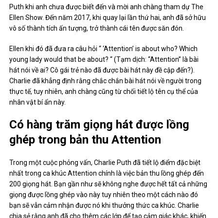
Puth khi anh chưa được biết đến và mời anh chàng tham dự The
Ellen Show. Đến năm 2017, khi quay lại lần thứ hai, anh đã sở hữu
vô số thành tích ấn tượng, trở thành cái tên được săn đón.
Ellen khi đó đã đưa ra câu hỏi “ ‘Attention’ is about who? Which
young lady would that be about? “ (Tạm dịch: “Attention” là bài
hát nói về ai? Cô gái trẻ nào đã được bài hát này đề cập đến?).
Charlie đã khẳng định rằng chắc chắn bài hát nói về người trong
thực tế, tuy nhiên, anh chàng cũng từ chối tiết lộ tên cụ thể của
nhân vật bí ẩn này.
Có hàng trăm giọng hát được lồng
ghép trong bản thu Attention
Trong một cuộc phỏng vấn, Charlie Puth đã tiết lộ điểm đặc biệt
nhất trong ca khúc Attention chính là việc bản thu lồng ghép đến
200 giọng hát. Bạn gần như sẽ không nghe được hết tất cả những
giọng được lồng ghép vào này tuy nhiên theo một cách nào đó
bạn sẽ vẫn cảm nhận được nó khi thưởng thức ca khúc. Charlie
chia sẻ rằng anh đã cho thêm các lớp để tạo cảm giác khác, khiến