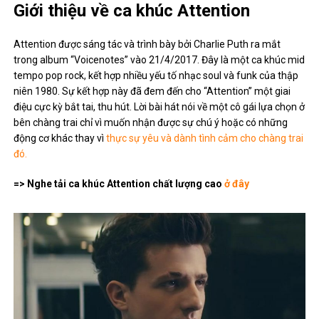
Giới thiệu về ca khúc Attention
Attention được sáng tác và trình bày bởi Charlie Puth ra mắt
trong album “Voicenotes” vào 21/4/2017. Đây là một ca khúc mid
tempo pop rock, kết hợp nhiều yếu tố nhạc soul và funk của thập
niên 1980. Sự kết hợp này đã đem đến cho “Attention” một giai
điệu cực kỳ bắt tai, thu hút. Lời bài hát nói về một cô gái lựa chọn ở
bên chàng trai chỉ vì muốn nhận được sự chú ý hoặc có những
động cơ khác thay vì
thực sự yêu và dành tình cảm cho chàng trai
đó.
=> Nghe tải ca khúc Attention chất lượng cao
ở đây