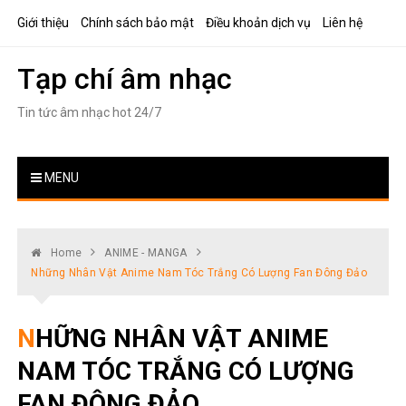
Skip
Giới thiệu
Chính sách bảo mật
Điều khoản dịch vụ
Liên hệ
to
content
Tạp chí âm nhạc
Tin tức âm nhạc hot 24/7
MENU
Home
ANIME - MANGA
Những Nhân Vật Anime Nam Tóc Trắng Có Lượng Fan Đông Đảo
NHỮNG NHÂN VẬT ANIME
NAM TÓC TRẮNG CÓ LƯỢNG
FAN ĐÔNG ĐẢO