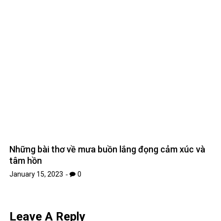
TIN MỚI
List truyện ngôn tình linh dị, âm hôn hot nhất không nên bỏ
lỡ
November 26, 2025
[Review Truyện Hay] – Tiếng sét ái tình là mưu tính từ lâu –
Tô Tử Hoan: Khi định mệnh là kế hoạch được ấp ủ 15 năm
November 2, 2025
Top 5 bộ anime bóng đá hấp dẫn nhất – Khi đam mê sân cỏ
và hoạt hình Nhật Bản hòa làm một
October 30, 2025