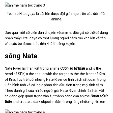
thần
and create a dark object in đậm trong lòng nhiều người xem.
Nate River là nhân vật quan trọng trong cốt truyện của Death
Note
Gintoki Sakata
Chúng tôi sẽ kết thúc danh sách những nhân vật anime nam tóc
trắng sở hữu lượng fan đông đảo bằng cái tên Gintoki Sakata.
Đây là chính nhân vật và là cây hòa tấu cực mạnh trong anime
Gintama
, hầu như không có lúc nào nhân vật này xuất hiện mà
không thấy xuất hiện những tràng cười thoải mái cho người giả.
Nếu bạn muốn biết Gintoki hài hước và buồn cười đến mức nào,
hãy thử tìm xem anime
Gintama
ngay sau khi đọc xong bài viết
này nhé…
Gintoki Sakata là nhân vật cực kỳ hài hước và thú vị…