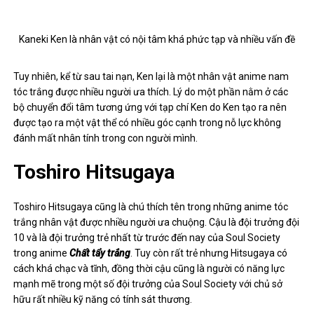
mạnh mẽ trong một số đội trưởng của Soul Society với chủ sở
hữu rất nhiều kỹ năng có tính sát thương.
Toshiro Hitsugaya là cái tên được đặt giả mạo trên các diễn đàn
anime.
Dạo qua một số diễn đàn chuyên về anime, độc giả có thể dễ dàng
nhận thấy Hitsugaya có một lượng người hâm mộ khá lớn và tên
của cậu bé được nhắc đến khá thường xuyên.
sông Nate
Nate River là nhân vật trong anime
Cuốn sổ tử thần
and is the
head of SPK, a the set up with the target to the the front of Kira
of Kira. Tuy trẻ tuổi nhưng Nate River có tính cách rất quan trọng,
luôn bình tĩnh và có logic phân tích đầu tiên trong mọi tình cảm.
Theo đánh giá của nhiều người giả, Nate River chính là nhân vật
có đóng góp quan trọng vào sự thành công của anime
Cuốn sổ tử