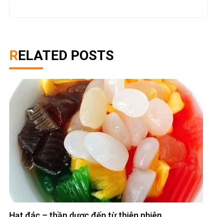
Top 5 bộ truyện tranh ngôn tình xuyên không hấp
dẫn nhất dành cho các mọt truyện
October 17, 2025
0
Những câu nói hay trong Dr Stone sẽ khiến bạn
phải suy nghĩ
January 4, 2023
0