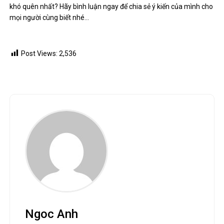
Hạt đác – thần dược đến từ thiên nhiên
January 2, 2023
0