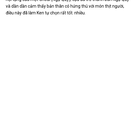
và dần dần cảm thấy bản thân có hứng thú với món thịt người,
điều này đã làm Ken tự chọn rất tốt. nhiều.
Kaneki Ken là nhân vật có nội tâm khá phức tạp và nhiều vấn đề
Tuy nhiên, kể từ sau tai nạn, Ken lại là một nhân vật anime nam
tóc trắng được nhiều người ưa thích. Lý do một phần nằm ở các
bộ chuyển đổi tâm tương ứng với tạp chí Ken do Ken tạo ra nên
được tạo ra một vật thể có nhiều góc cạnh trong nỗ lực không
đánh mất nhân tính trong con người mình.
Toshiro Hitsugaya
Toshiro Hitsugaya
cũng là chú thích tên trong những anime tóc
trắng nhân vật được nhiều người ưa chuộng. Cậu là đội trưởng đội
10 và là đội trưởng trẻ nhất từ ​​trước đến nay của Soul Society
trong anime
Chất tẩy trắng
. Tuy còn rất trẻ nhưng Hitsugaya có
cách khá chạc và tĩnh, đồng thời cậu cũng là người có năng lực