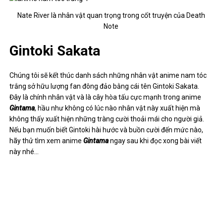
Trên đây là danh sách những nhân vật
anime nam tóc trắng
được đảo chuộng ưa chuộng và nằm trong anime khá nổi tiếng
do News-w tổng hợp được. Còn lại đối với bạn, những anime tóc
trắng nhân vật nào đã được đưa ra để bạn ấn tượng sâu sắc và
khó quên nhất? Hãy bình luận ngay để chia sẻ ý kiến ​​của mình cho
mọi người cùng biết nhé…
Post Views:
2,536