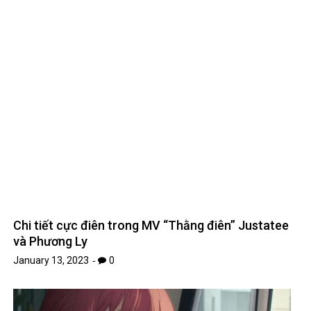
Những bài thơ về mưa buồn lắng đọng cảm xúc và
tâm hồn
January 15, 2023
0
Leave A Reply
Your email address will not be published.
Required fields are
*
marked
*
Comment