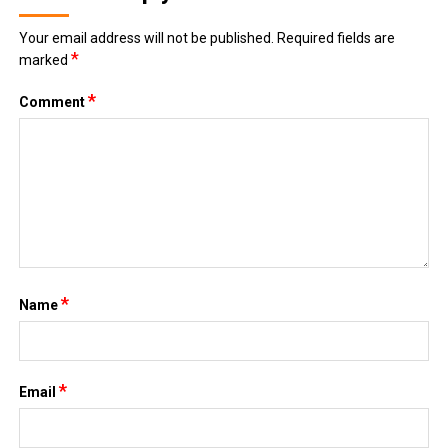
Top 5 bộ truyện tranh ngôn tình xuyên không hấp dẫn nhất
dành cho các mọt truyện
October 17, 2025
[Review Truyện Hay] – Tiểu yêu tinh của Bạc gia – Thập
Nhất
October 3, 2025
DANH MỤC
ANIME – MANGA
Đời sống
Giải trí
Nhạc Pop
Nhạc trẻ