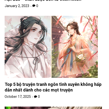
Chi tiết cực điên trong MV “Thằng điên” Justatee
và Phương Ly
January 13, 2023
0