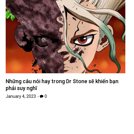
Chainsaw Man tung trailer mới có lồng tiếng, fan
thi nhau ‘gâu gâu’ – Kênh Game VN
January 6, 2023
0