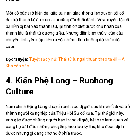
Một cô bác sĩ ở hiện đại gặp tai nạn giao thông liền xuyên tới cổ
đại trở thành kẻ ăn mày ai ai cũng đòi đuổi đánh. Vừa xuyên tới cổ
đại liền bị bắt vào thanh lâu, lại tình cờ biết được chủ nhân của
thanh lâu là thái tử đương triều. Những diễn biến thú vị của câu
chuyện tình yêu sắp diễn ra với những tình huống dở khóc dở
cười.
Đọc truyện:
Tuyệt sắc y nữ: Thái tử à, ngài thuận theo ta đi! – A
Kha văn hóa
4. Kiến Phệ Long – Ruohong
Culture
Nam chính Đặng Lãng chuyển sinh vào dị giới sau khi chết đi và trở
thành người kế nghiệp của Triệu Hồi Sư cổ xưa. Tại thế giới này,
anh gặp được những người bạn trong dị giới, kết bạn làm quen và
cùng họ bắt đầu những chuyến phiêu lưu kỳ thú, khó đoán định
được những gì đang chờ họ ở phía trước.