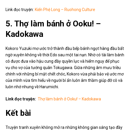
Link đọc truyện:
Kiến Phệ Long – Ruohong Culture
5. Thợ làm bánh ở Ooku! –
Kadokawa
Kokoro Yuzuki mơ ước trở thành đầu bếp bánh ngọt hàng đầu bất
ngờ xuyên không về thời Edo sau một tai nạn. Nhờ có tài làm bánh
cô được đưa vào hậu cung đầy quyền lực và hiểm nguy để phục
vụ cho vợ của tướng quân Tokugawa. Giữa những âm mưu triều
chính với những bí mật chết chóc, Kokoro vừa phải bảo vệ ước mơ
của mình vừa tìm hiểu về người bí ẩn luôn âm thầm giúp đỡ cô và
luôn nhớ nhung về Harumichi.
Link đọc truyện:
Thợ làm bánh ở Ooku! – Kadokawa
Kết bài
Truyện tranh xuyên không mở ra những không gian sáng tạo đầy