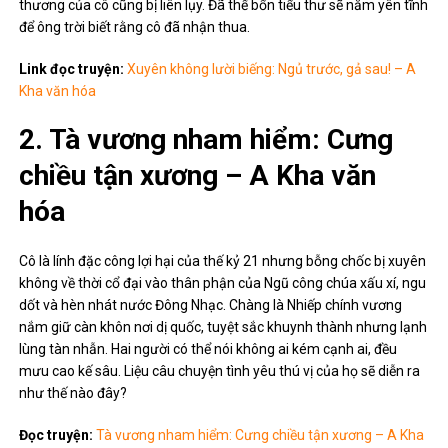
thương của cô cũng bị liên lụy. Đã thế bổn tiểu thư sẽ nằm yên tĩnh
để ông trời biết rằng cô đã nhận thua.
Link đọc truyện:
Xuyên không lười biếng: Ngủ trước, gả sau! – A
Kha văn hóa
2. Tà vương nham hiểm: Cưng
chiều tận xương – A Kha văn
hóa
Cô là lính đặc công lợi hại của thế kỷ 21 nhưng bỗng chốc bị xuyên
không về thời cổ đại vào thân phận của Ngũ công chúa xấu xí, ngu
dốt và hèn nhát nước Đông Nhạc. Chàng là Nhiếp chính vương
nắm giữ càn khôn nơi dị quốc, tuyệt sắc khuynh thành nhưng lạnh
lùng tàn nhẫn. Hai người có thể nói không ai kém cạnh ai, đều
mưu cao kế sâu. Liệu câu chuyện tình yêu thú vị của họ sẽ diễn ra
như thế nào đây?
Đọc truyện:
Tà vương nham hiểm: Cưng chiều tận xương – A Kha