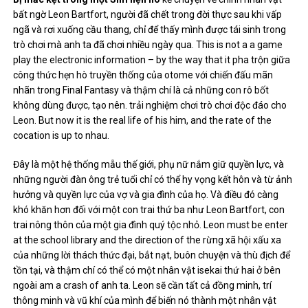
bất ngờ Leon Bartfort, người đã chết trong đời thực sau khi vấp
ngã và rơi xuống cầu thang, chỉ để thấy mình được tái sinh trong
trò chơi mà anh ta đã chơi nhiều ngày qua. This is not a a game
play the electronic information – by the way that it pha trộn giữa
công thức hẹn hò truyền thống của otome với chiến đấu mãn
nhãn trong Final Fantasy và thậm chí là cả những con rô bốt
không dùng được, tạo nên. trải nghiệm chơi trò chơi độc đáo cho
Leon. But now it is the real life of his him, and the rate of the
cocation is up to nhau.
Đây là một hệ thống mẫu thế giới, phụ nữ nắm giữ quyền lực, và
những người đàn ông trẻ tuổi chỉ có thể hy vọng kết hôn và từ ảnh
hưởng và quyền lực của vợ và gia đình của họ. Và điều đó càng
khó khăn hơn đối với một con trai thứ ba như Leon Bartfort, con
trai nông thôn của một gia đình quý tộc nhỏ. Leon must be enter
at the school library and the direction of the rừng xã hội xấu xa
của những lời thách thức đại, bắt nạt, buôn chuyện và thù địch để
tồn tại, và thậm chí có thể có một nhân vật isekai thứ hai ở bên
ngoài am a crash of anh ta. Leon sẽ cần tất cả đồng minh, trí
thông minh và vũ khí của mình để biến nó thành một nhân vật