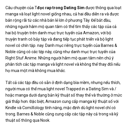
Câu chuyện của T
đọc rap trong Dating Sim
được thông qua loạt
manga và loạt light novel giống nhau, cả hai đều diễn ra và được
bán rộng rãi từ các nhà bán lẻ lớn ở phương Tây. Để bắt đầu,
những người hâm mộ quan tâm có thể tìm thấy các tập của cả
hai bộ truyện trên danh mục trực tuyến của Amazon, với bộ
truyện tranh có bảy tập và đang tiếp tục phát triển và bộ light
novel có chín tập. nay. Danh mục riêng trực tuyến của Barnes &
Noble cũng có các tệp này, cũng như danh mục trực tuyến của
Right Stuf Anime. Những người hâm mộ quan tâm nên chú ý
phân tích các tập manga và light novel và không thể thay đổi nếu
họ mua một mà không mua khác.
Tất cả các tập đều có sẵn ở định dạng bìa mềm, nhưng nếu thích,
người mua có thể mua light novel Trapped in a Dating Sim và /
hoặc manga dưới dạng bản kỹ thuật số thay thế và thường ở mức
giá thấp hơn. Đặc biệt, Amazon cung cấp manga kỹ thuật số với
Kindle và ComiXology tính năng, mặc định dù light novel chỉ có
trong. Barnes & Noble cũng cung cấp các tập này cả trong và kỹ
thuật số thông qua Nook.