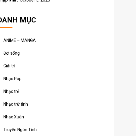
hập Nhất
October 3, 2025
DANH MỤC
ANIME – MANGA
Đời sống
Giải trí
Nhạc Pop
Nhạc trẻ
Nhạc trữ tình
Nhạc Xuân
Truyện Ngôn Tình