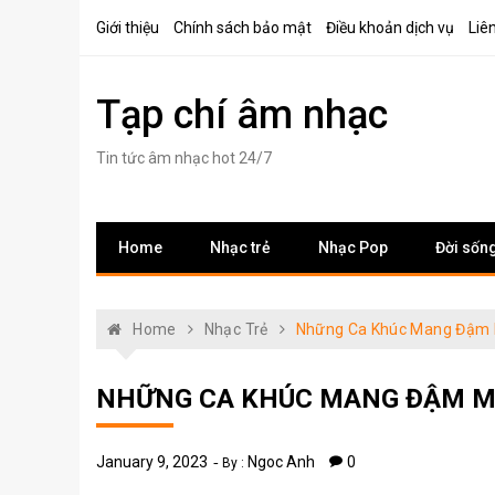
Skip
Giới thiệu
Chính sách bảo mật
Điều khoản dịch vụ
Liê
to
content
Tạp chí âm nhạc
Tin tức âm nhạc hot 24/7
Home
Nhạc trẻ
Nhạc Pop
Đời sốn
Home
Nhạc Trẻ
Những Ca Khúc Mang Đậm 
NHỮNG CA KHÚC MANG ĐẬM M
January 9, 2023
Ngoc Anh
0
By :