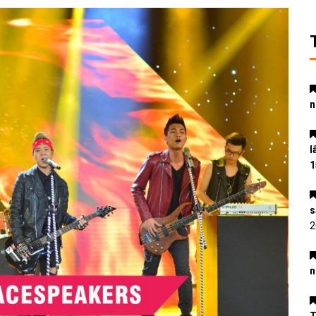
n
l
1
s
2
n