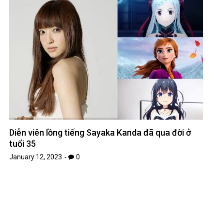
BFF là gì? Những điều thú vị xoay quanh cụm từ
BFF
January 14, 2023
0
Leave A Reply
Your email address will not be published.
Required fields are
*
marked
*
Comment