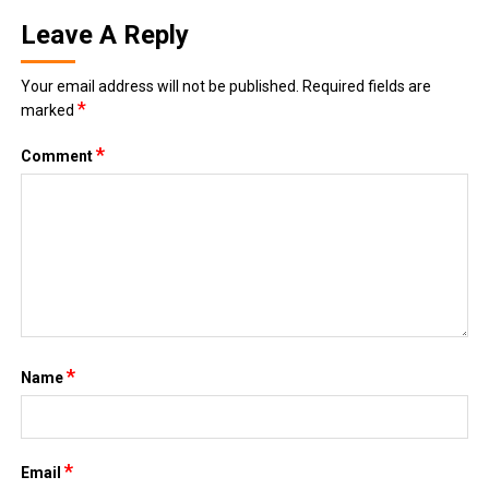
TIN MỚI
List truyện ngôn tình linh dị, âm hôn hot nhất không nên bỏ
lỡ
November 26, 2025
[Review Truyện Hay] – Tiếng sét ái tình là mưu tính từ lâu –
Tô Tử Hoan: Khi định mệnh là kế hoạch được ấp ủ 15 năm
November 2, 2025
Top 5 bộ anime bóng đá hấp dẫn nhất – Khi đam mê sân cỏ
và hoạt hình Nhật Bản hòa làm một
October 30, 2025
Top 5 bộ truyện tranh ngôn tình xuyên không hấp dẫn nhất
dành cho các mọt truyện
October 17, 2025
[Review Truyện Hay] – Tiểu yêu tinh của Bạc gia – Thập
Nhất
October 3, 2025