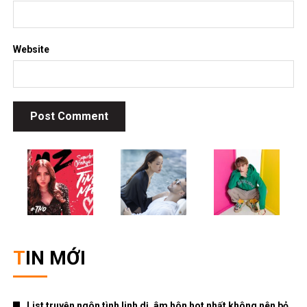
DANH MỤC
ANIME – MANGA
Đời sống
Giải trí
Nhạc Pop
Nhạc trẻ
Nhạc trữ tình
Nhạc Xuân
Truyện Ngôn Tình